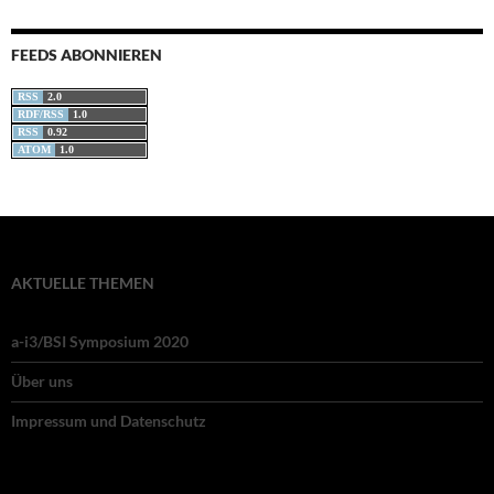
FEEDS ABONNIEREN
RSS
2.0
RDF/RSS
1.0
RSS
0.92
ATOM
1.0
AKTUELLE THEMEN
a-i3/BSI Symposium 2020
Über uns
Impressum und Datenschutz