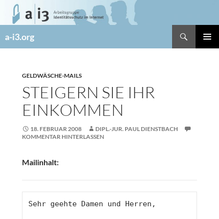
Zum
Inhalt
springen
Suchen
a-i3.org
PRIMÄR
MENÜ
GELDWÄSCHE-MAILS
STEIGERN SIE IHR
EINKOMMEN
18. FEBRUAR 2008
DIPL.-JUR. PAUL DIENSTBACH
KOMMENTAR HINTERLASSEN
Mailinhalt:
Sehr geehte Damen und Herren, 