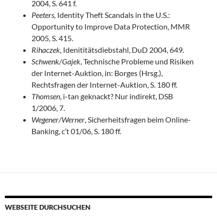
2004, S. 641 f.
Peeters,
Identity Theft Scandals in the U.S.:
Opportunity to Improve Data Protection, MMR
2005, S. 415.
Rihaczek,
Idenititätsdiebstahl, DuD 2004, 649.
Schwenk/Gajek
, Technische Probleme und Risiken
der Internet-Auktion, in: Borges (Hrsg.),
Rechtsfragen der Internet-Auktion, S. 180 ff.
Thomsen
, i-tan geknackt? Nur indirekt, DSB
1/2006, 7.
Wegener/Werner
, Sicherheitsfragen beim Online-
Banking, c’t 01/06, S. 180 ff.
WEBSEITE DURCHSUCHEN