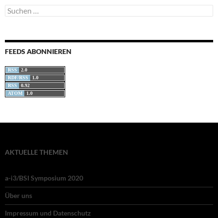
Suchen
nach:
FEEDS ABONNIEREN
RSS
2.0
RDF/RSS
1.0
RSS
0.92
ATOM
1.0
AKTUELLE THEMEN
a-i3/BSI Symposium 2020
Über uns
Impressum und Datenschutz