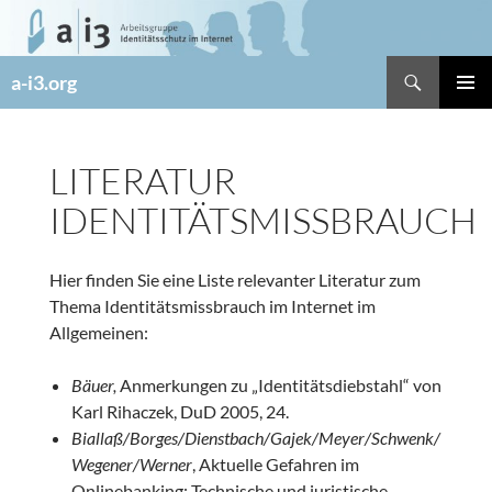
Zum
Inhalt
springen
Suchen
a-i3.org
PRIMÄR
MENÜ
LITERATUR
IDENTITÄTSMISSBRAUCH
Hier finden Sie eine Liste relevanter Literatur zum
Thema Identitätsmissbrauch im Internet im
Allgemeinen:
Bäuer,
Anmerkungen zu „Identitätsdiebstahl“ von
Karl Rihaczek, DuD 2005, 24.
Biallaß/Borges/Dienstbach/Gajek/Meyer/Schwenk/
Wegener/Werner
, Aktuelle Gefahren im
Onlinebanking: Technische und juristische