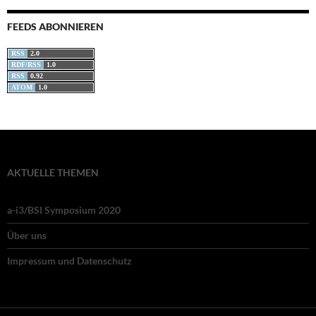
FEEDS ABONNIEREN
RSS
2.0
RDF/RSS
1.0
RSS
0.92
ATOM
1.0
AKTUELLE THEMEN
a-i3/BSI Symposium 2020
Über uns
Impressum und Datenschutz