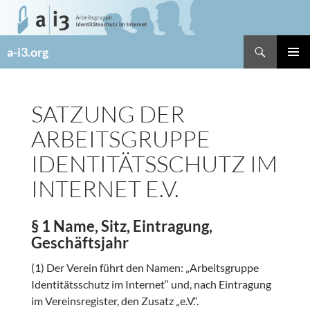
Zum
Inhalt
springen
Suchen
a-i3.org
PRIMÄR
MENÜ
SATZUNG DER
ARBEITSGRUPPE
IDENTITÄTSSCHUTZ IM
INTERNET E.V.
§ 1 Name, Sitz, Eintragung,
Geschäftsjahr
(1) Der Verein führt den Namen: „Arbeitsgruppe
Identitätsschutz im Internet“ und, nach Eintragung
im Vereinsregister, den Zusatz „e.V.“.