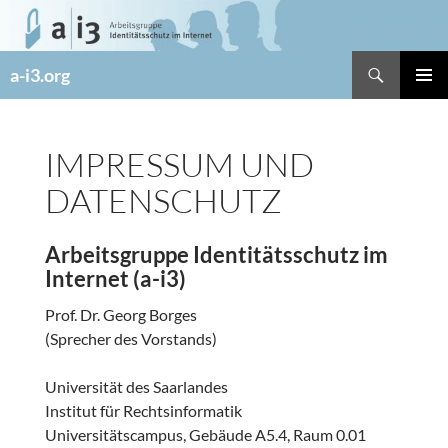
Zum
Inhalt
springen
Suchen
a-i3.org
PRIMÄR
MENÜ
IMPRESSUM UND
DATENSCHUTZ
Arbeitsgruppe Identitätsschutz im
Internet (a-i3)
Prof. Dr. Georg Borges
(Sprecher des Vorstands)
Universität des Saarlandes
Institut für Rechtsinformatik
Universitätscampus, Gebäude A5.4, Raum 0.01