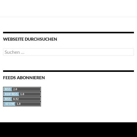
WEBSEITE DURCHSUCHEN
Suchen
nach:
FEEDS ABONNIEREN
RSS
2.0
RDF/RSS
1.0
RSS
0.92
ATOM
1.0