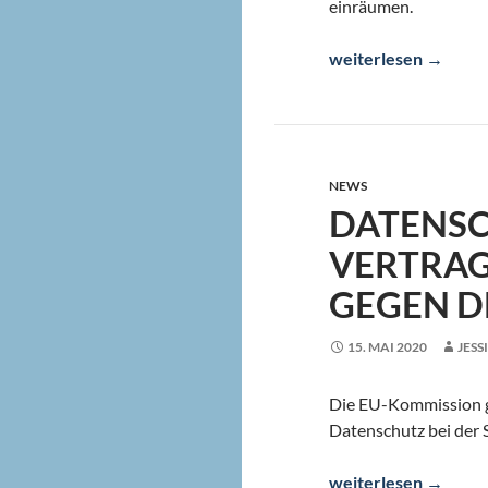
einräumen.
Hackerangriff auf E
weiterlesen
→
NEWS
DATENSC
VERTRA
GEGEN D
15. MAI 2020
JESS
Die EU-Kommission ge
Datenschutz bei der S
Datenschutz: Vertra
weiterlesen
→