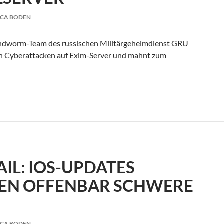
ICA BODEN
andworm-Team des russischen Militärgeheimdienst GRU
on Cyberattacken auf Exim-Server und mahnt zum
A warnt vor russischen Angriffen auf Mailserver
IL: IOS-UPDATES
GEN OFFENBAR SCHWERE
ICA BODEN