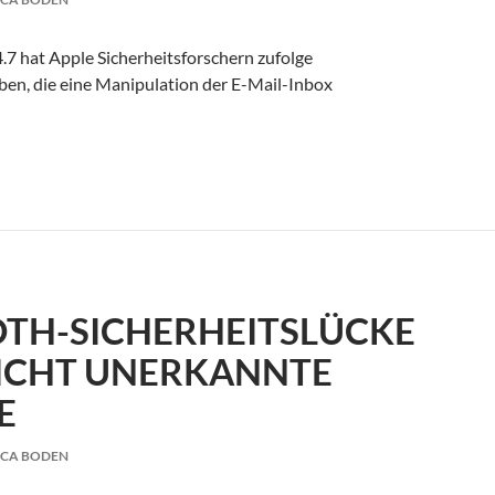
.7 hat Apple Sicherheitsforschern zufolge
en, die eine Manipulation der E-Mail-Inbox
ates beseitigen offenbar schwere Lücke
TH-SICHERHEITSLÜCKE
ICHT UNERKANNTE
E
ICA BODEN