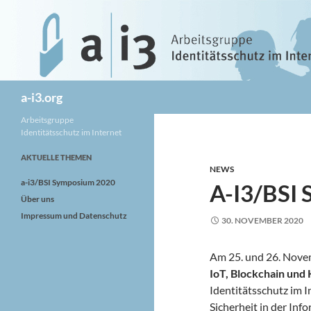
Zum
Inhalt
springen
Suchen
a-i3.org
Arbeitsgruppe
Identitätsschutz im Internet
AKTUELLE THEMEN
NEWS
a-i3/BSI Symposium 2020
A-I3/BSI
Über uns
Impressum und Datenschutz
30. NOVEMBER 2020
Am 25. und 26. Nove
IoT, Blockchain und 
Identitätsschutz im 
Sicherheit in der Inf