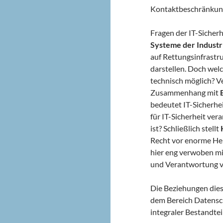
Kontaktbeschränkung
Fragen der IT-Sicherh
Systeme der Industr
auf Rettungsinfrastr
darstellen. Doch wel
technisch möglich? V
Zusammenhang mit
bedeutet IT-Sicherhei
für IT-Sicherheit ver
ist? Schließlich stellt
Recht vor enorme Her
hier eng verwoben mi
und Verantwortung vo
Die Beziehungen dies
dem Bereich Datensch
integraler Bestandte