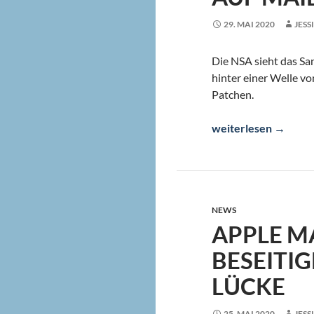
29. MAI 2020
JESS
Die NSA sieht das S
hinter einer Welle v
Patchen.
Cybersicherheit: NS
weiterlesen
→
NEWS
APPLE MA
BESEITI
LÜCKE
25. MAI 2020
JESS