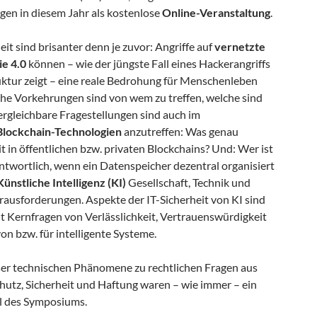
en in diesem Jahr als kostenlose
Online-Veranstaltung
.
eit sind brisanter denn je zuvor: Angriffe auf
vernetzte
ie 4.0
können – wie der jüngste Fall eines Hackerangriffs
uktur zeigt – eine reale Bedrohung für Menschenleben
che Vorkehrungen sind von wem zu treffen, welche sind
ergleichbare Fragestellungen sind auch im
Blockchain-Technologien
anzutreffen: Was genau
t in öffentlichen bzw. privaten Blockchains? Und: Wer ist
antwortlich, wenn ein Datenspeicher dezentral organisiert
Künstliche Intelligenz (KI)
Gesellschaft, Technik und
ausforderungen. Aspekte der IT-Sicherheit von KI sind
t Kernfragen von Verlässlichkeit, Vertrauenswürdigkeit
n bzw. für intelligente Systeme.
er technischen Phänomene zu rechtlichen Fragen aus
utz, Sicherheit und Haftung waren – wie immer – ein
il des Symposiums.