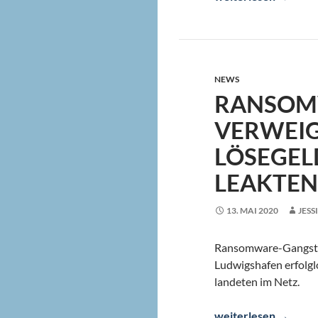
NEWS
RANSOM
VERWEI
LÖSEGEL
LEAKTE
13. MAI 2020
JESS
Ransomware-Gangster
Ludwigshafen erfolgl
landeten im Netz.
Ransomware: TWL ve
weiterlesen
→