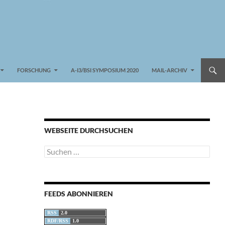
FORSCHUNG
A-I3/BSI SYMPOSIUM 2020
MAIL-ARCHIV
WEBSEITE DURCHSUCHEN
Suchen
nach:
FEEDS ABONNIEREN
RSS
2.0
RDF/RSS
1.0