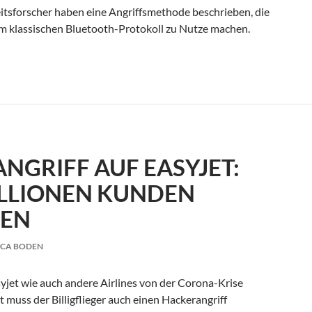
itsforscher haben eine Angriffsmethode beschrieben, die
im klassischen Bluetooth-Protokoll zu Nutze machen.
tslücke ermöglicht unerkannte Angriffe
NGRIFF AUF EASYJET:
LLIONEN KUNDEN
FEN
ICA BODEN
syjet wie auch andere Airlines von der Corona-Krise
t muss der Billigflieger auch einen Hackerangriff