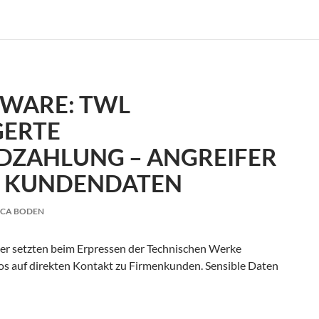
WARE: TWL
GERTE
DZAHLUNG – ANGREIFER
N KUNDENDATEN
ICA BODEN
 setzten beim Erpressen der Technischen Werke
os auf direkten Kontakt zu Firmenkunden. Sensible Daten
rweigerte Lösegeldzahlung – Angreifer leakten Kundendaten