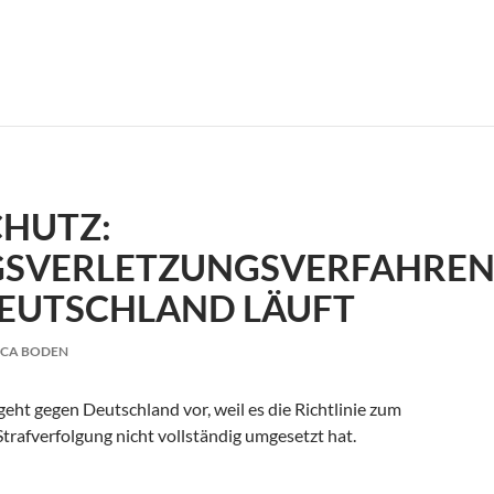
asyjet: Neun Millionen Kunden betroffen
HUTZ:
GSVERLETZUNGSVERFAHRE
EUTSCHLAND LÄUFT
ICA BODEN
ht gegen Deutschland vor, weil es die Richtlinie zum
trafverfolgung nicht vollständig umgesetzt hat.
gsverletzungsverfahren gegen Deutschland läuft