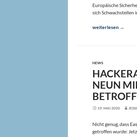
Europäische Sicherhe
sich Schwachstellen 
Bluetooth-Sicherhei
weiterlesen
→
NEWS
HACKERA
NEUN MI
BETROF
19. MAI 2020
JESS
Nicht genug, dass Ea
getroffen wurde: Jetz