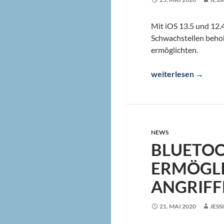
Mit iOS 13.5 und 12.4
Schwachstellen behob
ermöglichten.
Apple Mail: iOS-Upd
weiterlesen
→
NEWS
BLUETOO
ERMÖGL
ANGRIFF
21. MAI 2020
JESS