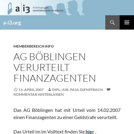
Zum
Inhalt
springen
Suchen
a-i3.org
PRIMÄR
MENÜ
MEMBERBEREICH INFO
AG BÖBLINGEN
VERURTEILT
FINANZAGENTEN
11. APRIL 2007
DIPL.-JUR. PAUL DIENSTBACH
KOMMENTAR HINTERLASSEN
Das AG Böblingen hat mit Urteil vom 14.02.2007
einen Finanzagenten zu einer Geldstrafe verurteilt.
Das Urteil im im Volltext finden Sie
hier
.