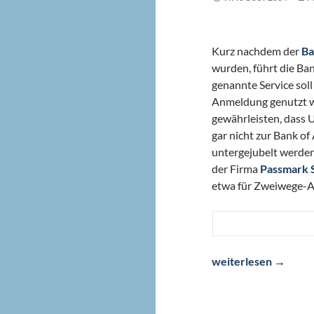
Kurz nachdem der
Ba
wurden, führt die Ba
genannte Service soll
Anmeldung genutzt w
gewährleisten, dass U
gar nicht zur Bank o
untergejubelt werden
der Firma
Passmark 
etwa für Zweiwege-Au
Bank of America wil
weiterlesen
→