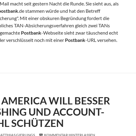
Mail macht seit gestern Nacht die Runde. Sie sieht aus, als
postbank
.de stammen würde und hat den Betreff
herung". Mit einer obskuren Begründung fordert die
gebliches TAN-Absicherungsverfahren gleich zwei TANs
chgemachte
Postbank
-Webseite sieht zwar täuschend echt
eder verschlüsselt noch mit einer
Postbank
-URL versehen.
hishing
 AMERICA WILL BESSER
SHING UND ACCOUNT-
HL SCHÜTZEN
ATTHIAS GIERLINGS
KOMMENTAR HINTERLASSEN