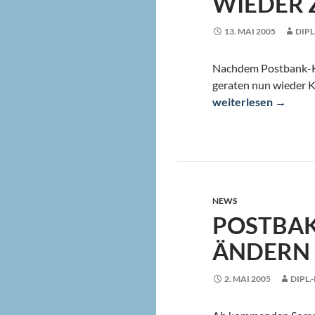
WIEDER 
13. MAI 2005
DIPL
Nachdem Postbank-K
geraten nun wieder K
Deutsche-Bank-Kund
weiterlesen
→
NEWS
POSTBAK
ÄNDERN
2. MAI 2005
DIPL.