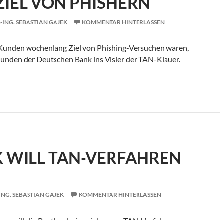
ZIEL VON PHISHERN
.-ING. SEBASTIAN GAJEK
KOMMENTAR HINTERLASSEN
unden wochenlang Ziel von Phishing-Versuchen waren,
unden der Deutschen Bank ins Visier der TAN-Klauer.
en wieder Ziel von Phishern
 WILL TAN-VERFAHREN
-ING. SEBASTIAN GAJEK
KOMMENTAR HINTERLASSEN