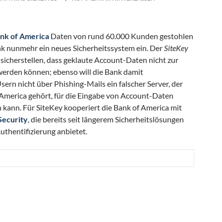
nk of America
Daten von rund 60.000 Kunden gestohlen
nk nunmehr ein neues Sicherheitssystem ein. Der
SiteKey
 sicherstellen, dass geklaute Account-Daten nicht zur
erden können; ebenso will die Bank damit
sern nicht über Phishing-Mails ein falscher Server, der
f America gehört, für die Eingabe von Account-Daten
 kann. Für SiteKey kooperiert die Bank of America mit
Security
, die bereits seit längerem Sicherheitslösungen
thentifizierung anbietet.
l besser vor Phishing und Account-Diebstahl schützen