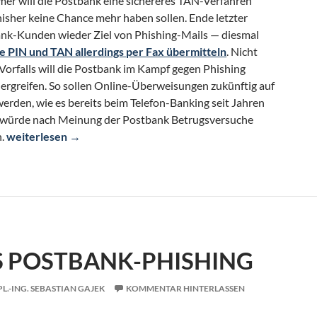
 will die Postbank eine sichereres TAN-Verfahren
hisher keine Chance mehr haben sollen. Ende letzter
k-Kunden wieder Ziel von Phishing-Mails — diesmal
re PIN und TAN allerdings per Fax übermitteln
. Nicht
 Vorfalls will die Postbank im Kampf gegen Phishing
rgreifen. So sollen Online-Überweisungen zukünftig auf
erden, wie es bereits beim Telefon-Banking seit Jahren
mit würde nach Meinung der Postbank Betrugsversuche
Postbak will TAN-Verfahren ändern
n.
weiterlesen
→
S POSTBANK-PHISHING
PL.-ING. SEBASTIAN GAJEK
KOMMENTAR HINTERLASSEN