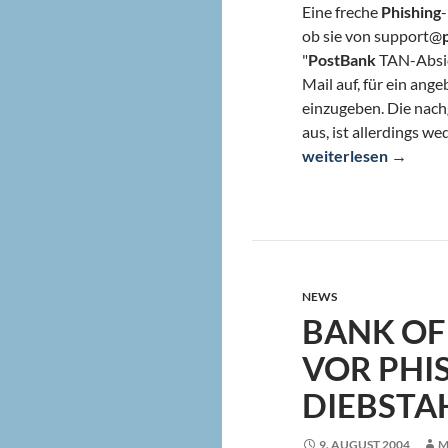
Eine freche
Phishing
-
ob sie von support@
"
PostBank
TAN-Absic
Mail auf, für ein an
einzugeben. Die na
aus, ist allerdings w
Dreistes Postbank-P
weiterlesen
→
NEWS
BANK OF
VOR PHI
DIEBSTA
9. AUGUST 2004
M