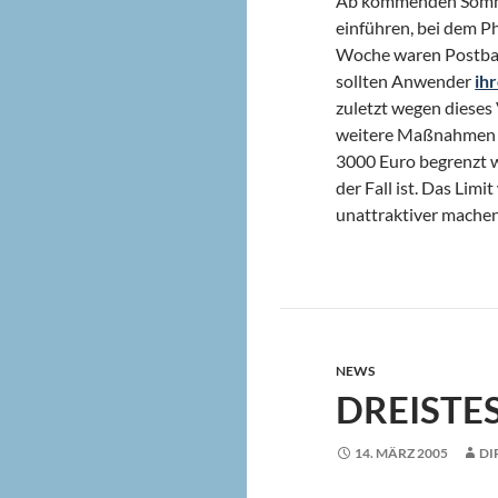
Ab kommenden Sommer
einführen, bei dem P
Woche waren Postban
sollten Anwender
ih
zuletzt wegen dieses
weitere Maßnahmen e
3000 Euro begrenzt w
der Fall ist. Das Li
unattraktiver mache
NEWS
DREISTE
14. MÄRZ 2005
DI