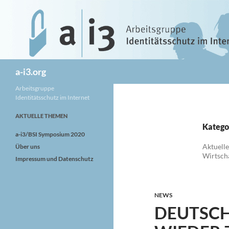
Zum
Inhalt
springen
Suchen
a-i3.org
Arbeitsgruppe
Identitätsschutz im Internet
AKTUELLE THEMEN
Katego
a-i3/BSI Symposium 2020
Aktuelle
Über uns
Wirtscha
Impressum und Datenschutz
NEWS
DEUTSC