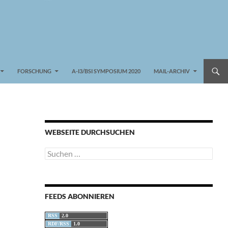
FORSCHUNG
A-I3/BSI SYMPOSIUM 2020
MAIL-ARCHIV
WEBSEITE DURCHSUCHEN
Suchen
nach:
FEEDS ABONNIEREN
RSS
2.0
RDF/RSS
1.0