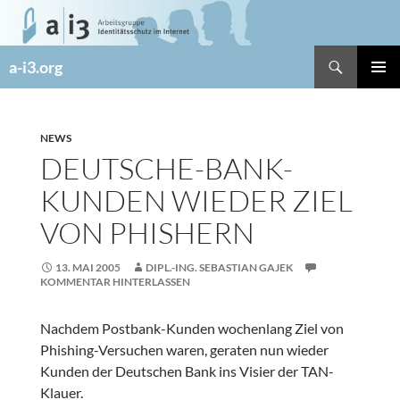
Zum
Inhalt
springen
Suchen
a-i3.org
PRIMÄR
MENÜ
NEWS
DEUTSCHE-BANK-
KUNDEN WIEDER ZIEL
VON PHISHERN
13. MAI 2005
DIPL.-ING. SEBASTIAN GAJEK
KOMMENTAR HINTERLASSEN
Nachdem Postbank-Kunden wochenlang Ziel von
Phishing-Versuchen waren, geraten nun wieder
Kunden der Deutschen Bank ins Visier der TAN-
Klauer.