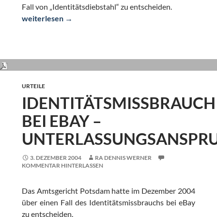
Fall von „Identitätsdiebstahl“ zu entscheiden.
„Identitätsdiebstahl“ bei eBay
weiterlesen
→
URTEILE
IDENTITÄTSMISSBRAUCH
BEI EBAY –
UNTERLASSUNGSANSPR
3. DEZEMBER 2004
RA DENNIS WERNER
KOMMENTAR HINTERLASSEN
Das Amtsgericht Potsdam hatte im Dezember 2004
über einen Fall des Identitätsmissbrauchs bei eBay
zu entscheiden.