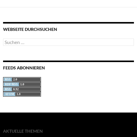
WEBSEITE DURCHSUCHEN
Suchen
nach:
FEEDS ABONNIEREN
RSS
2.0
RDF/RSS
1.0
RSS
0.92
ATOM
1.0
AKTUELLE THEMEN