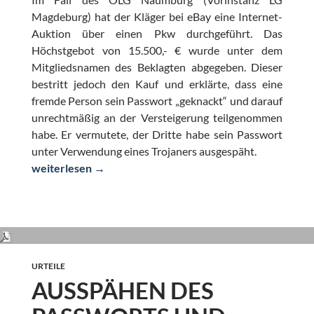
Magdeburg) hat der Kläger bei eBay eine Internet-
Auktion über einen Pkw durchgeführt. Das
Höchstgebot von 15.500,- € wurde unter dem
Mitgliedsnamen des Beklagten abgegeben. Dieser
bestritt jedoch den Kauf und erklärte, dass eine
fremde Person sein Passwort „geknackt“ und darauf
unrechtmäßig an der Versteigerung teilgenommen
habe. Er vermutete, der Dritte habe sein Passwort
unter Verwendung eines Trojaners ausgespäht.
„Passwortklau“ bei eBay und Beweislast für Identität de
weiterlesen
→
URTEILE
AUSSPÄHEN DES