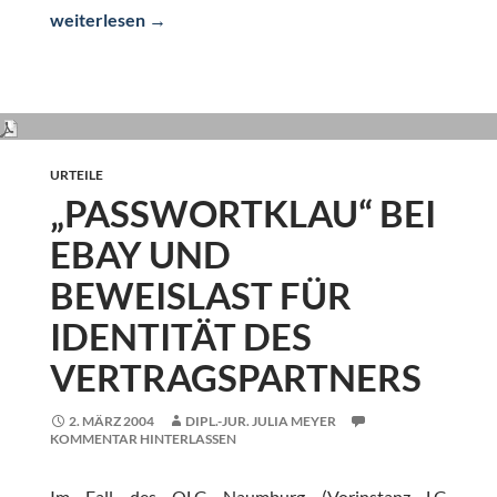
Identitätsmissbrauch bei eBay – Unterlassungsanspruch
weiterlesen
→
URTEILE
„PASSWORTKLAU“ BEI
EBAY UND
BEWEISLAST FÜR
IDENTITÄT DES
VERTRAGSPARTNERS
2. MÄRZ 2004
DIPL.-JUR. JULIA MEYER
KOMMENTAR HINTERLASSEN
Im Fall des OLG Naumburg (Vorinstanz LG