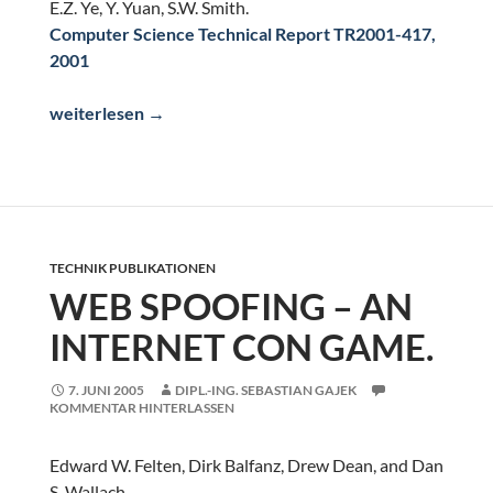
E.Z. Ye, Y. Yuan, S.W. Smith.
Computer Science Technical Report TR2001-417,
2001
Web Spoofing Revisited: SSL and Beyond.
weiterlesen
→
TECHNIK PUBLIKATIONEN
WEB SPOOFING – AN
INTERNET CON GAME.
7. JUNI 2005
DIPL.-ING. SEBASTIAN GAJEK
KOMMENTAR HINTERLASSEN
Edward W. Felten, Dirk Balfanz, Drew Dean, and Dan
S. Wallach.