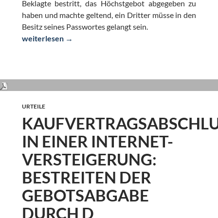
Beklagte bestritt, das Höchstgebot abgegeben zu
haben und machte geltend, ein Dritter müsse in den
Besitz seines Passwortes gelangt sein.
Manipulationsmöglichkeiten bei Internet-Auktion durch 
weiterlesen
→
URTEILE
KAUFVERTRAGSABSCHLUS
N EINER INTERNET-V
ERSTEIGERUNG: B
ESTREITEN DER G
EBOTSABGABE D
URCH D