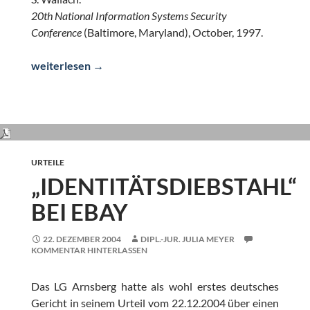
20th National Information Systems Security
Conference
(Baltimore, Maryland), October, 1997.
Web Spoofing – An Internet Con Game.
weiterlesen
→
URTEILE
„IDENTITÄTSDIEBSTAHL“
BEI EBAY
22. DEZEMBER 2004
DIPL.-JUR. JULIA MEYER
KOMMENTAR HINTERLASSEN
Das LG Arnsberg hatte als wohl erstes deutsches
Gericht in seinem Urteil vom 22.12.2004 über einen