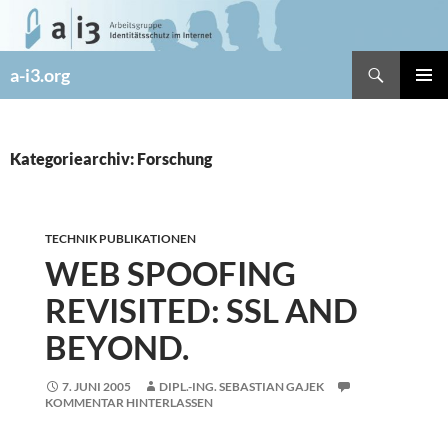
Zum
Inhalt
springen
Suchen
a-i3.org
PRIMÄR
MENÜ
Kategoriearchiv: Forschung
TECHNIK PUBLIKATIONEN
WEB SPOOFING
REVISITED: SSL AND
BEYOND.
7. JUNI 2005
DIPL.-ING. SEBASTIAN GAJEK
KOMMENTAR HINTERLASSEN