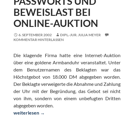
PASSWORTS UND
BEWEISLAST BEI
ONLINE-AUKTION
6. SEPTEMBER 2002
DIPL.-JUR. JULIA MEYER
KOMMENTAR HINTERLASSEN
Die klagende Firma hatte eine Internet-Auktion
über eine goldene Armbanduhr veranstaltet. Unter
dem Benutzernamen des Beklagten war das
Höchstgebot von 18.000 DM abgegeben worden.
Der Beklagte verweigerte die Abnahme und Zahlung
der Uhr mit der Begründung, das Gebot sei nicht
von ihm, sondern von einem unbefugten Dritten
abgegeben worden.
Ausspähen des Passworts und Beweislast bei Online-Auk
weiterlesen
→