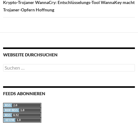
Krypto-Trojaner WannaCry: Entschlüsselungs-Tool WannaKey macht
Trojaner-Opfern Hoffnung
WEBSEITE DURCHSUCHEN
Suchen
nach:
FEEDS ABONNIEREN
RSS
2.0
RDF/RSS
1.0
RSS
0.92
ATOM
1.0