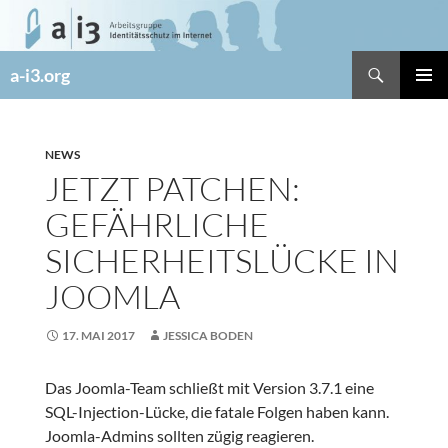
Zum
Inhalt
springen
Suchen
a-i3.org
PRIMÄR
MENÜ
NEWS
JETZT PATCHEN:
GEFÄHRLICHE
SICHERHEITSLÜCKE IN
JOOMLA
17. MAI 2017
JESSICA BODEN
Das Joomla-Team schließt mit Version 3.7.1 eine
SQL-Injection-Lücke, die fatale Folgen haben kann.
Joomla-Admins sollten zügig reagieren.