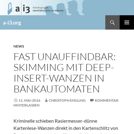
Zum
Inhalt
springen
Suchen
a-i3.org
PRIMÄR
MENÜ
NEWS
FAST UNAUFFINDBAR:
SKIMMING MIT DEEP-
INSERT-WANZEN IN
BANKAUTOMATEN
11. MAI 2016
CHRISTOPH ENGLING
KOMMENTAR
HINTERLASSEN
Kriminelle schieben Rasiermesser-dünne
Kartenlese-Wanzen direkt in den Kartenschlitz von