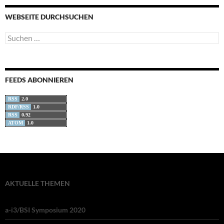
WEBSEITE DURCHSUCHEN
Suchen
nach:
FEEDS ABONNIEREN
RSS
2.0
RDF/RSS
1.0
RSS
0.92
ATOM
1.0
AKTUELLE THEMEN
a-i3/BSI Symposium 2020