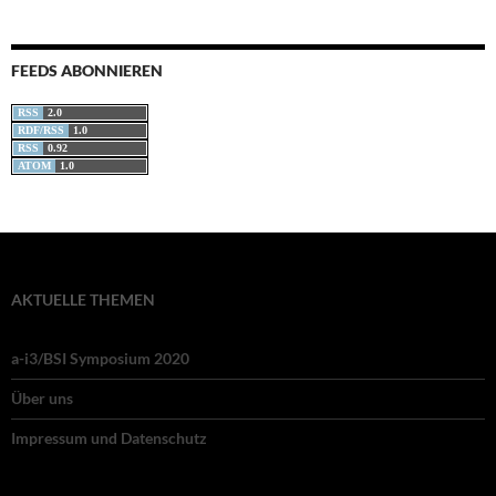
FEEDS ABONNIEREN
RSS
2.0
RDF/RSS
1.0
RSS
0.92
ATOM
1.0
AKTUELLE THEMEN
a-i3/BSI Symposium 2020
Über uns
Impressum und Datenschutz