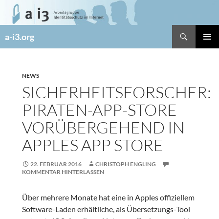
Zum
Inhalt
springen
Suchen
a-i3.org
PRIMÄR
MENÜ
NEWS
SICHERHEITSFORSCHER:
PIRATEN-APP-STORE
VORÜBERGEHEND IN
APPLES APP STORE
22. FEBRUAR 2016
CHRISTOPH ENGLING
KOMMENTAR HINTERLASSEN
Über mehrere Monate hat eine in Apples offiziellem
Software-Laden erhältliche, als Übersetzungs-Tool