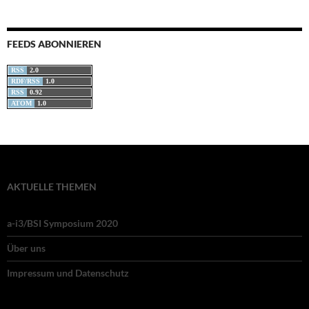
FEEDS ABONNIEREN
RSS
2.0
RDF/RSS
1.0
RSS
0.92
ATOM
1.0
AKTUELLE THEMEN
a-i3/BSI Symposium 2020
Über uns
Impressum und Datenschutz