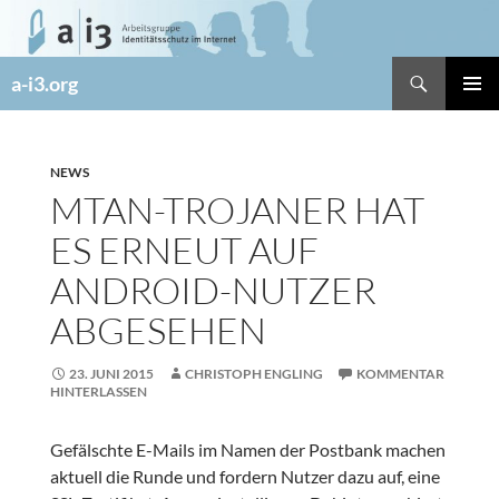
Zum
Inhalt
springen
Suchen
a-i3.org
PRIMÄR
MENÜ
NEWS
MTAN-TROJANER HAT
ES ERNEUT AUF
ANDROID-NUTZER
ABGESEHEN
23. JUNI 2015
CHRISTOPH ENGLING
KOMMENTAR
HINTERLASSEN
Gefälschte E-Mails im Namen der Postbank machen
aktuell die Runde und fordern Nutzer dazu auf, eine