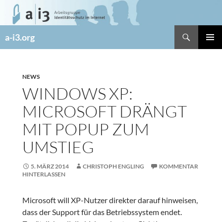
Zum
Inhalt
springen
Suchen
a-i3.org
PRIMÄR
MENÜ
NEWS
WINDOWS XP:
MICROSOFT DRÄNGT
MIT POPUP ZUM
UMSTIEG
5. MÄRZ 2014
CHRISTOPH ENGLING
KOMMENTAR
HINTERLASSEN
Microsoft will XP-Nutzer direkter darauf hinweisen,
dass der Support für das Betriebssystem endet.