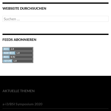
WEBSEITE DURCHSUCHEN
Suchen
nach:
FEEDS ABONNIEREN
RSS
2.0
RDF/RSS
1.0
RSS
0.92
ATOM
1.0
AKTUELLE THEMEN
a-i3/BSI Symposium 2020