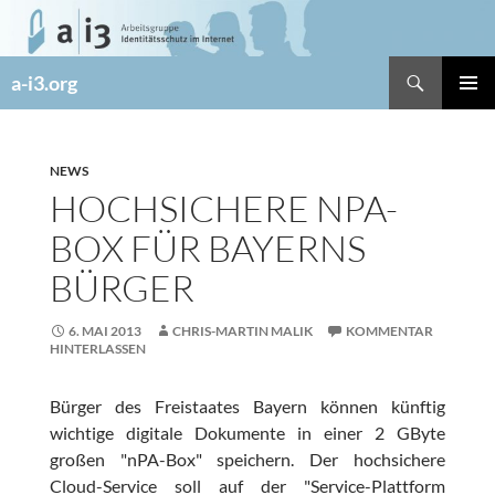
Zum
Inhalt
springen
Suchen
a-i3.org
PRIMÄR
MENÜ
NEWS
HOCHSICHERE NPA-
BOX FÜR BAYERNS
BÜRGER
6. MAI 2013
CHRIS-MARTIN MALIK
KOMMENTAR
HINTERLASSEN
Bürger des Freistaates Bayern können künftig
wichtige digitale Dokumente in einer 2 GByte
großen "nPA-Box" speichern. Der hochsichere
Cloud-Service soll auf der "Service-Plattform