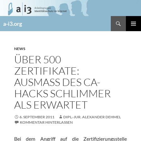
Zum
Inhalt
springen
Suchen
a-i3.org
PRIMÄR
MENÜ
NEWS
ÜBER 500
ZERTIFIKATE:
AUSMASS DES CA-H
ACKS SCHLIMMER A
LS ERWARTET
6. SEPTEMBER 2011
DIPL.-JUR. ALEXANDER DEHMEL
KOMMENTAR HINTERLASSEN
Bei dem Angriff auf die Zertifizierungsstelle