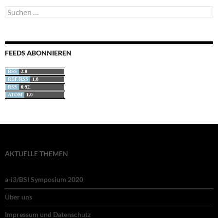
Suchen
nach:
FEEDS ABONNIEREN
RSS
2.0
RDF/RSS
1.0
RSS
0.92
ATOM
1.0
AKTUELLE THEMEN
a-i3/BSI Symposium 2020
Über uns
Impressum und Datenschutz