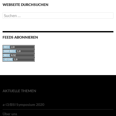
WEBSEITE DURCHSUCHEN
Suchen
nach:
FEEDS ABONNIEREN
RSS
2.0
RDF/RSS
1.0
RSS
0.92
ATOM
1.0
AKTUELLE THEMEN
a-i3/BSI Symposium 2020
Über uns