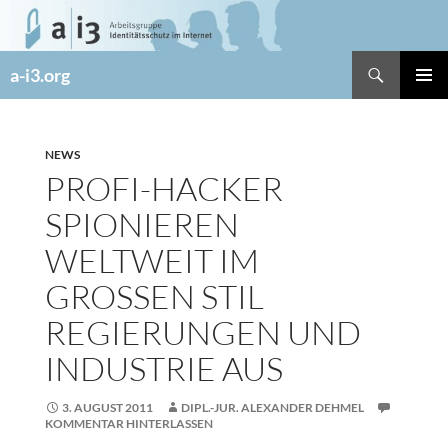
Zum
Inhalt
springen
Suchen
a-i3.org
PRIMÄR
MENÜ
NEWS
PROFI-HACKER
SPIONIEREN
WELTWEIT IM
GROSSEN STIL R
EGIERUNGEN UND I
NDUSTRIE AUS
3. AUGUST 2011
DIPL.-JUR. ALEXANDER DEHMEL
KOMMENTAR HINTERLASSEN