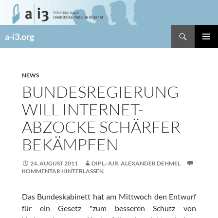
Zum
Inhalt
springen
Suchen
a-i3.org
PRIMÄR
MENÜ
NEWS
BUNDESREGIERUNG
WILL INTERNET-
ABZOCKE SCHÄRFER
BEKÄMPFEN
24. AUGUST 2011
DIPL.-JUR. ALEXANDER DEHMEL
KOMMENTAR HINTERLASSEN
Das Bundeskabinett hat am Mittwoch den Entwurf
für ein Gesetz "zum besseren Schutz von