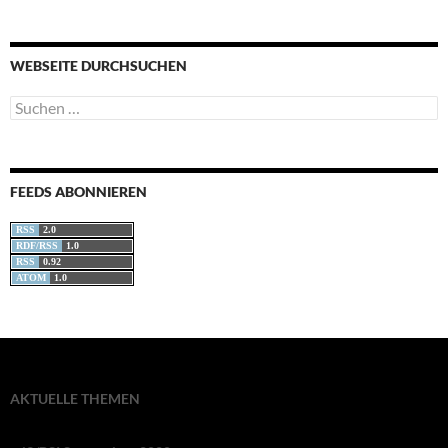
WEBSEITE DURCHSUCHEN
Suchen
nach:
FEEDS ABONNIEREN
RSS
2.0
RDF/RSS
1.0
RSS
0.92
ATOM
1.0
AKTUELLE THEMEN