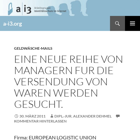
Zum
Inhalt
springen
Suchen
a-i3.org
PRIMÄR
MENÜ
GELDWÄSCHE-MAILS
EINE NEUE REIHE VON
MANAGERN FUR DIE
VERSENDUNG VON
WAREN WERDEN
GESUCHT.
30. MÄRZ 2011
DIPL.-JUR. ALEXANDER DEHMEL
KOMMENTAR HINTERLASSEN
Firma: EUROPEAN LOGISTIC UNION