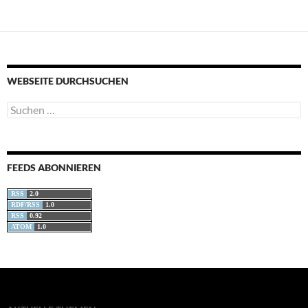
WEBSEITE DURCHSUCHEN
Suchen
nach:
FEEDS ABONNIEREN
RSS
2.0
RDF/RSS
1.0
RSS
0.92
ATOM
1.0