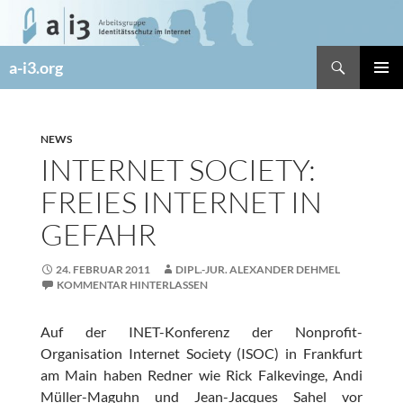
Zum
Inhalt
springen
Suchen
a-i3.org
PRIMÄR
MENÜ
NEWS
INTERNET SOCIETY:
FREIES INTERNET IN
GEFAHR
24. FEBRUAR 2011
DIPL.-JUR. ALEXANDER DEHMEL
KOMMENTAR HINTERLASSEN
Auf der INET-Konferenz der Nonprofit-
Organisation Internet Society (ISOC) in Frankfurt
am Main haben Redner wie Rick Falkevinge, Andi
Müller-Maguhn und Jean-Jacques Sahel vor