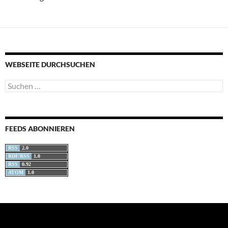
WEBSEITE DURCHSUCHEN
Suchen
nach:
FEEDS ABONNIEREN
RSS
2.0
RDF/RSS
1.0
RSS
0.92
ATOM
1.0