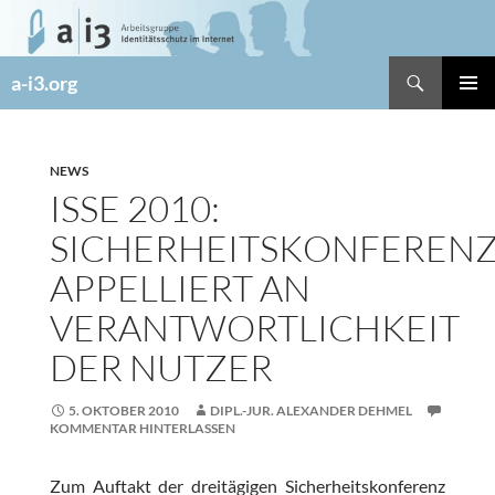
Zum
Inhalt
springen
Suchen
a-i3.org
PRIMÄR
MENÜ
NEWS
ISSE 2010:
SICHERHEITSKONFEREN
APPELLIERT AN
VERANTWORTLICHKEIT
DER NUTZER
5. OKTOBER 2010
DIPL.-JUR. ALEXANDER DEHMEL
KOMMENTAR HINTERLASSEN
Zum Auftakt der dreitägigen Sicherheitskonferenz