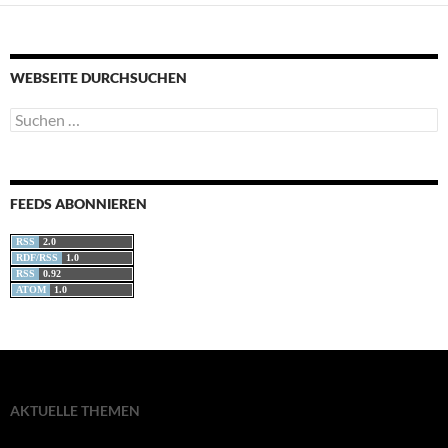
WEBSEITE DURCHSUCHEN
Suchen
nach:
FEEDS ABONNIEREN
RSS
2.0
RDF/RSS
1.0
RSS
0.92
ATOM
1.0
AKTUELLE THEMEN