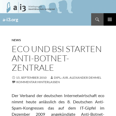
Zum
Inhalt
springen
Suchen
a-i3.org
PRIMÄR
MENÜ
NEWS
ECO UND BSI STARTEN
ANTI-BOTNET-
ZENTRALE
15. SEPTEMBER 2010
DIPL.-JUR. ALEXANDER DEHMEL
KOMMENTAR HINTERLASSEN
Der Verband der deutschen Internetwirtschaft eco
nimmt heute anlässlich des 8. Deutschen Anti-
Spam-Kongresses das auf dem IT-Gipfel im
Dezember 2009 angekündigte Anti-Botnet-