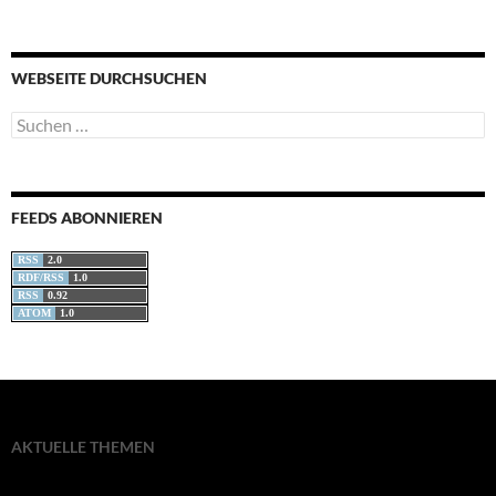
WEBSEITE DURCHSUCHEN
Suchen
nach:
FEEDS ABONNIEREN
RSS
2.0
RDF/RSS
1.0
RSS
0.92
ATOM
1.0
AKTUELLE THEMEN