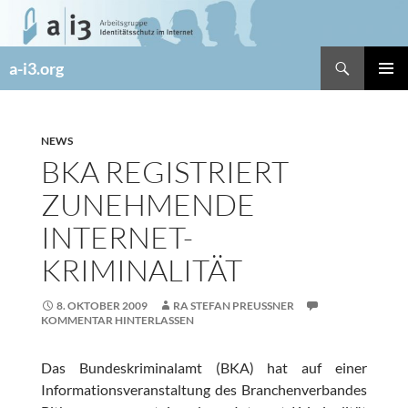
Zum
Inhalt
springen
Suchen
a-i3.org
PRIMÄR
MENÜ
NEWS
BKA REGISTRIERT
ZUNEHMENDE
INTERNET-
KRIMINALITÄT
8. OKTOBER 2009
RA STEFAN PREUSSNER
KOMMENTAR HINTERLASSEN
Das Bundeskriminalamt (BKA) hat auf einer
Informationsveranstaltung des Branchenverbandes