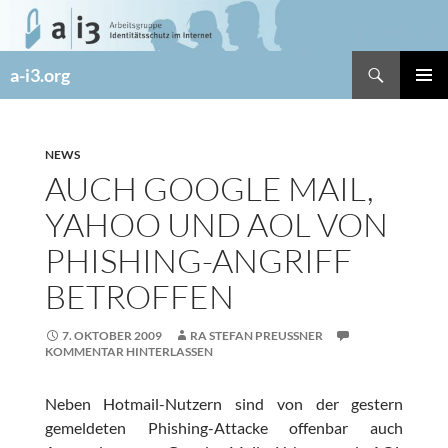
Zum
Inhalt
springen
Suchen
a-i3.org
PRIMÄR
MENÜ
NEWS
AUCH GOOGLE MAIL,
YAHOO UND AOL VON
PHISHING-ANGRIFF
BETROFFEN
7. OKTOBER 2009
RA STEFAN PREUSSNER
KOMMENTAR HINTERLASSEN
Neben Hotmail-Nutzern sind von der gestern
gemeldeten Phishing-Attacke offenbar auch