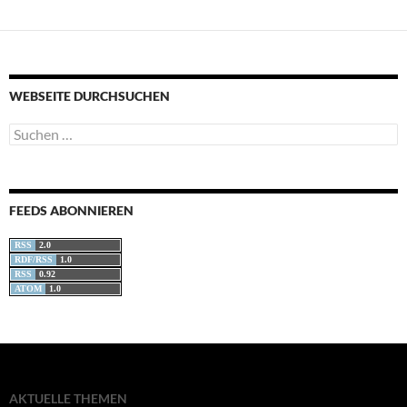
WEBSEITE DURCHSUCHEN
Suchen
nach:
FEEDS ABONNIEREN
RSS
2.0
RDF/RSS
1.0
RSS
0.92
ATOM
1.0
AKTUELLE THEMEN