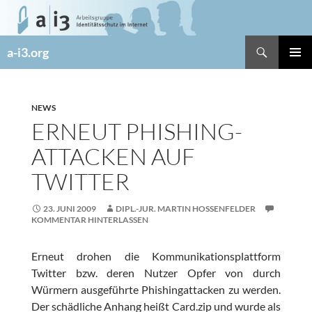
Zum
Inhalt
springen
Suchen
a-i3.org
PRIMÄR
MENÜ
NEWS
ERNEUT PHISHING-
ATTACKEN AUF
TWITTER
23. JUNI 2009
DIPL.-JUR. MARTIN HOSSENFELDER
KOMMENTAR HINTERLASSEN
Erneut drohen die Kommunikationsplattform
Twitter bzw. deren Nutzer Opfer von durch
Würmern ausgeführte Phishingattacken zu werden.
Der schädliche Anhang heißt Card.zip und wurde als