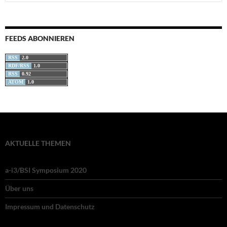
nach:
FEEDS ABONNIEREN
RSS
2.0
RDF/RSS
1.0
RSS
0.92
ATOM
1.0
AKTUELLE THEMEN
a-i3/BSI Symposium 2020
Über uns
Impressum und Datenschutz