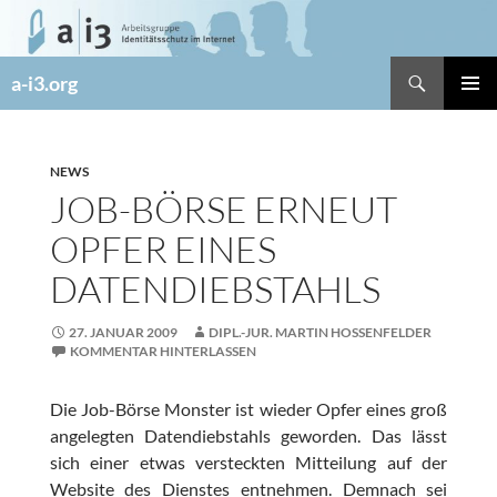
Zum
Inhalt
springen
Suchen
a-i3.org
PRIMÄR
MENÜ
NEWS
JOB-BÖRSE ERNEUT
OPFER EINES
DATENDIEBSTAHLS
27. JANUAR 2009
DIPL.-JUR. MARTIN HOSSENFELDER
KOMMENTAR HINTERLASSEN
Die Job-Börse Monster ist wieder Opfer eines groß
angelegten Datendiebstahls geworden. Das lässt
sich einer etwas versteckten Mitteilung auf der
Website des Dienstes entnehmen. Demnach sei