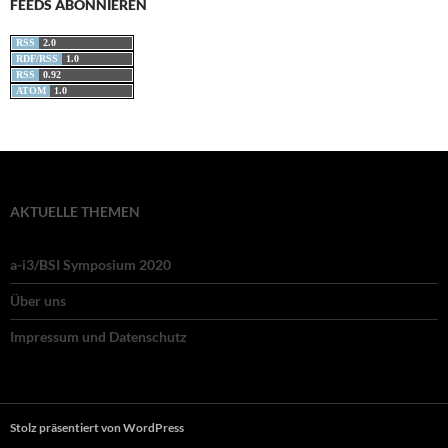
FEEDS ABONNIEREN
RSS
2.0
RDF/RSS
1.0
RSS
0.92
ATOM
1.0
AKTUELLE THEMEN
a-i3/BSI Symposium 2020
Über uns
Impressum und Datenschutz
Stolz präsentiert von WordPress