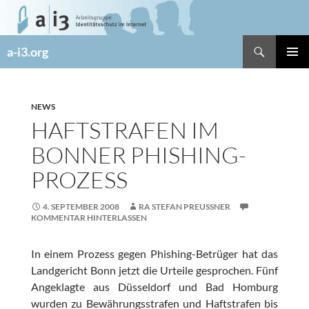
Zum
Inhalt
springen
Suchen
a-i3.org
PRIMÄR
MENÜ
NEWS
HAFTSTRAFEN IM
BONNER PHISHING-
PROZESS
4. SEPTEMBER 2008
RA STEFAN PREUSSNER
KOMMENTAR HINTERLASSEN
In einem Prozess gegen Phishing-Betrüger hat das
Landgericht Bonn jetzt die Urteile gesprochen. Fünf
Angeklagte aus Düsseldorf und Bad Homburg
wurden zu Bewährungsstrafen und Haftstrafen bis