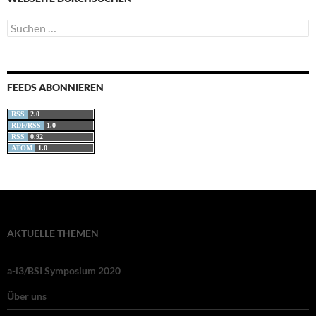
Suchen
nach:
FEEDS ABONNIEREN
RSS
2.0
RDF/RSS
1.0
RSS
0.92
ATOM
1.0
AKTUELLE THEMEN
a-i3/BSI Symposium 2020
Über uns