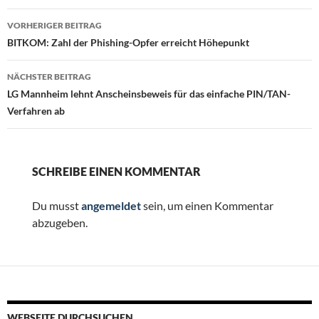
Beitragsnavigation
VORHERIGER BEITRAG
BITKOM: Zahl der Phishing-Opfer erreicht Höhepunkt
NÄCHSTER BEITRAG
LG Mannheim lehnt Anscheinsbeweis für das einfache PIN/TAN-
Verfahren ab
SCHREIBE EINEN KOMMENTAR
Du musst
angemeldet
sein, um einen Kommentar
abzugeben.
WEBSEITE DURCHSUCHEN