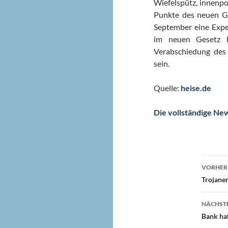
Wiefelspütz, innenpo
Punkte des neuen G
September eine Expe
im neuen Gesetz b
Verabschiedung des
sein.
Quelle:
heise.de
Die vollständige Ne
Beit
VORHERI
Trojaner
NÄCHSTE
Bank haf