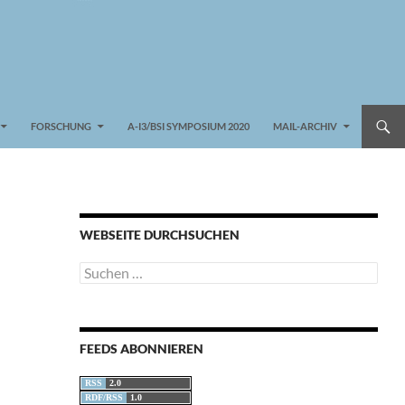
FORSCHUNG
A-I3/BSI SYMPOSIUM 2020
MAIL-ARCHIV
WEBSEITE DURCHSUCHEN
Suchen
nach:
FEEDS ABONNIEREN
RSS
2.0
RDF/RSS
1.0