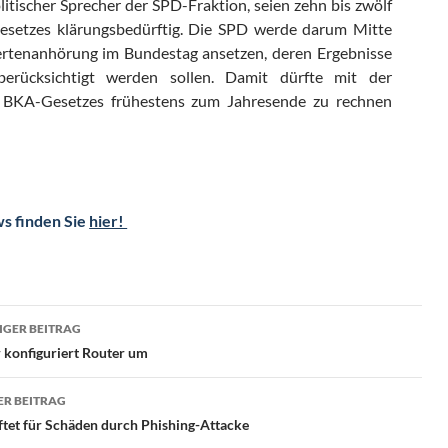
litischer Sprecher der SPD-Fraktion, seien zehn bis zwölf
esetzes klärungsbedürftig. Die SPD werde darum Mitte
rtenanhörung im Bundestag ansetzen, deren Ergebnisse
erücksichtigt werden sollen. Damit dürfte mit der
 BKA-Gesetzes frühestens zum Jahresende zu rechnen
ws finden Sie
hier!
ragsnavigation
GER BEITRAG
 konfiguriert Router um
R BEITRAG
tet für Schäden durch Phishing-Attacke