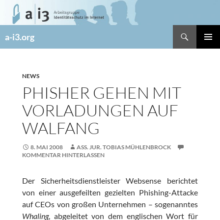
Zum
Inhalt
springen
Suchen
a-i3.org
PRIMÄR
MENÜ
NEWS
PHISHER GEHEN MIT
VORLADUNGEN AUF
WALFANG
8. MAI 2008
ASS. JUR. TOBIAS MÜHLENBROCK
KOMMENTAR HINTERLASSEN
Der Sicherheitsdienstleister Websense berichtet
von einer ausgefeilten gezielten Phishing-Attacke
auf CEOs von großen Unternehmen – sogenanntes
Whaling
, abgeleitet von dem englischen Wort für