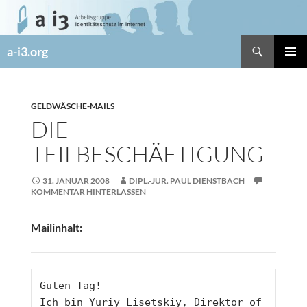
Zum
Inhalt
springen
Suchen
a-i3.org
PRIMÄR
MENÜ
GELDWÄSCHE-MAILS
DIE
TEILBESCHÄFTIGUNG
31. JANUAR 2008
DIPL.-JUR. PAUL DIENSTBACH
KOMMENTAR HINTERLASSEN
Mailinhalt:
Guten Tag! 
Ich bin Yuriy Lisetskiy, Direktor of 