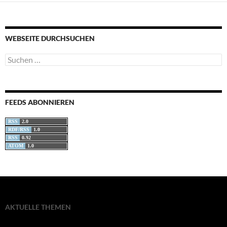
WEBSEITE DURCHSUCHEN
Suchen
nach:
FEEDS ABONNIEREN
RSS
2.0
RDF/RSS
1.0
RSS
0.92
ATOM
1.0
AKTUELLE THEMEN