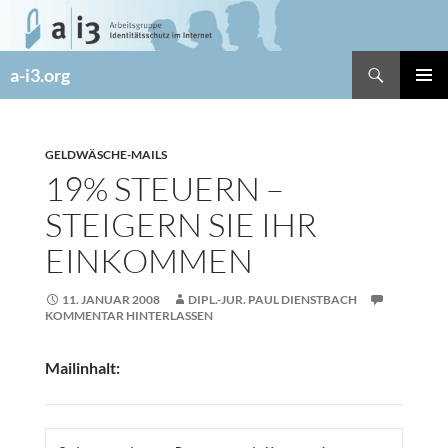
Zum
Inhalt
springen
Suchen
a-i3.org
PRIMÄR
MENÜ
GELDWÄSCHE-MAILS
19% STEUERN –
STEIGERN SIE IHR
EINKOMMEN
11. JANUAR 2008
DIPL.-JUR. PAUL DIENSTBACH
KOMMENTAR HINTERLASSEN
Mailinhalt: