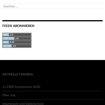
Suchen
nach:
FEEDS ABONNIEREN
RSS
2.0
RDF/RSS
1.0
RSS
0.92
ATOM
1.0
AKTUELLE THEMEN
a-i3/BSI Symposium 2020
Über uns
Impressum und Datenschutz