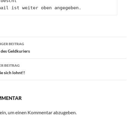
loescht
mail ist weiter oben angegeben. 
ragsnavigation
GER BEITRAG
 des Geldkuriers
R BEITRAG
ie sich lohnt!!
OMMENTAR
ein, um einen Kommentar abzugeben.