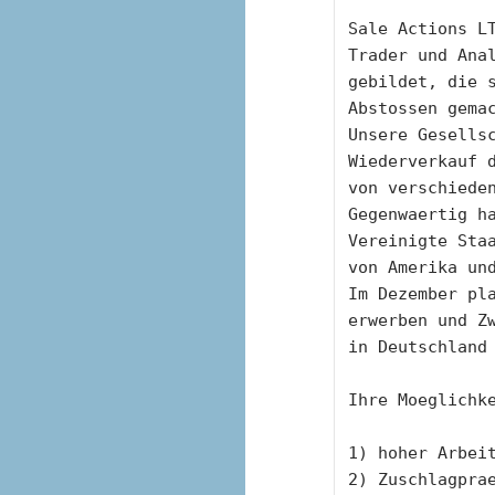
Sale Actions LT
Trader und Ana
gebildet, die s
Abstossen gema
Unsere Gesellsc
Wiederverkauf 
von verschiede
Gegenwaertig ha
Vereinigte Sta
von Amerika un
Im Dezember pla
erwerben und Z
in Deutschland
Ihre Moeglichk
1) hoher Arbei
2) Zuschlagpra