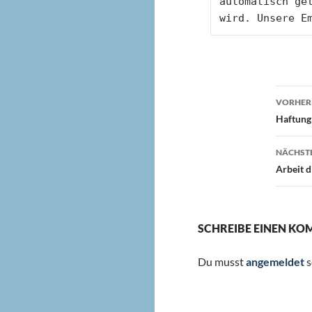
automatisch ge
wird. Unsere E
Beit
VORHERI
Haftung
NÄCHSTE
Arbeit d
SCHREIBE EINEN K
Du musst
angemeldet
s