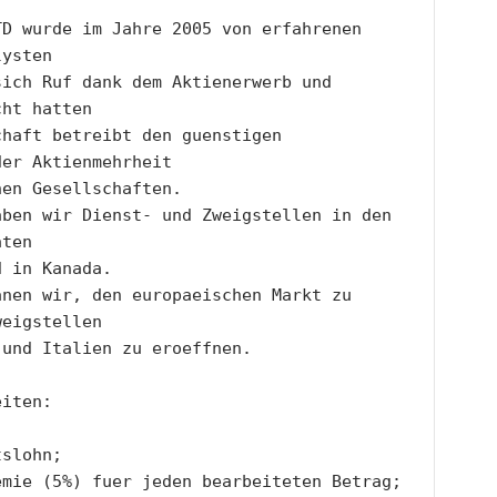
D wurde im Jahre 2005 von erfahrenen 
lysten
ich Ruf dank dem Aktienerwerb und 
cht hatten 
haft betreibt den guenstigen 
der Aktienmehrheit
nen Gesellschaften.
ben wir Dienst- und Zweigstellen in den 
aten
d in Kanada.
nen wir, den europaeischen Markt zu 
weigstellen
 und Italien zu eroeffnen.
eiten: 
tslohn;
emie (5%) fuer jeden bearbeiteten Betrag;