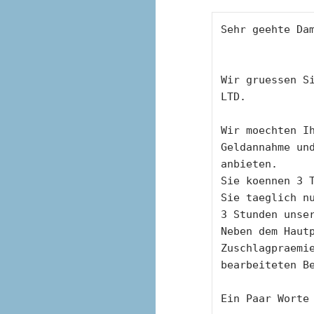
Sehr geehte Da
Wir gruessen Si
LTD.
Wir moechten Ih
Geldannahme un
anbieten. 
Sie koennen 3 T
Sie taeglich n
3 Stunden unse
Neben dem Hautp
Zuschlagpraemi
bearbeiteten B
Ein Paar Worte