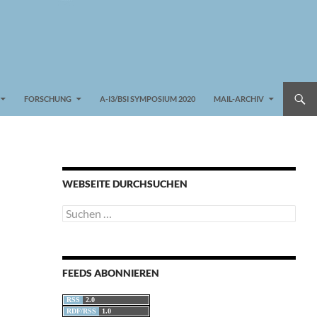
FORSCHUNG
A-I3/BSI SYMPOSIUM 2020
MAIL-ARCHIV
WEBSEITE DURCHSUCHEN
Suchen
nach:
FEEDS ABONNIEREN
RSS
2.0
RDF/RSS
1.0