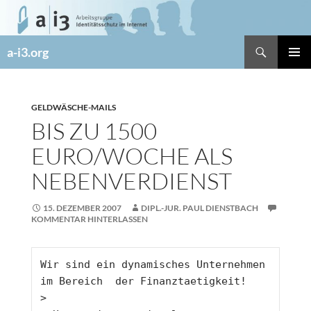
Zum
Inhalt
springen
Suchen
a-i3.org
PRIMÄR
MENÜ
GELDWÄSCHE-MAILS
BIS ZU 1500
EURO/WOCHE ALS
NEBENVERDIENST
15. DEZEMBER 2007
DIPL.-JUR. PAUL DIENSTBACH
KOMMENTAR HINTERLASSEN
Wir sind ein dynamisches Unternehmen 
im Bereich  der Finanztaetigkeit!
> 