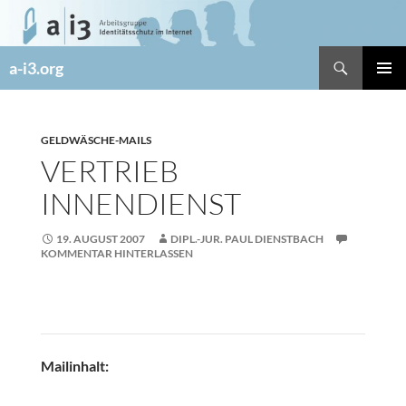
Zum
Inhalt
springen
Suchen
a-i3.org
PRIMÄR
MENÜ
GELDWÄSCHE-MAILS
VERTRIEB
INNENDIENST
19. AUGUST 2007
DIPL.-JUR. PAUL DIENSTBACH
KOMMENTAR HINTERLASSEN
Mailinhalt: