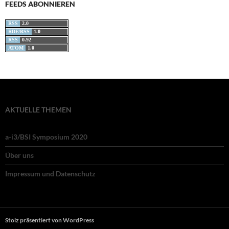
FEEDS ABONNIEREN
RSS
2.0
RDF/RSS
1.0
RSS
0.92
ATOM
1.0
AKTUELLE THEMEN
a-i3/BSI Symposium 2020
Über uns
Impressum und Datenschutz
Stolz präsentiert von WordPress