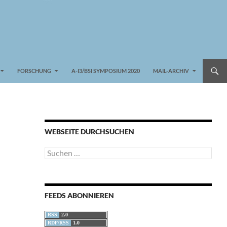
FORSCHUNG
A-I3/BSI SYMPOSIUM 2020
MAIL-ARCHIV
WEBSEITE DURCHSUCHEN
Suchen
nach:
FEEDS ABONNIEREN
RSS
2.0
RDF/RSS
1.0