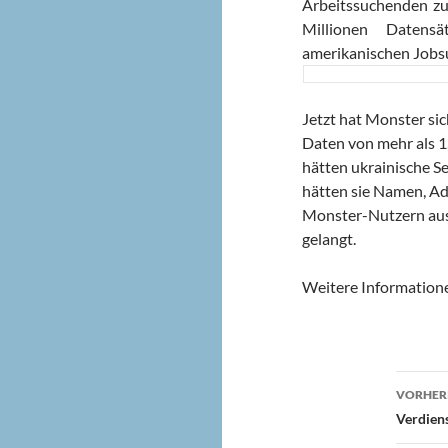
Arbeitssuchenden zu 
Millionen Datens
amerikanischen Jobsu
Jetzt hat Monster sic
Daten von mehr als 1
hätten ukrainische Se
hätten sie Namen, A
Monster-Nutzern ausg
gelangt.
Weitere Informatione
Beit
VORHERI
Verdien