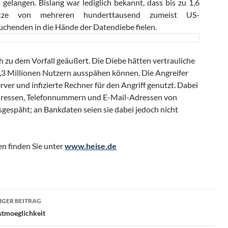
gelangen. Bislang war lediglich bekannt, dass bis zu 1,6
ätze von mehreren hunderttausend zumeist US-
chenden in die Hände der Datendiebe fielen.
h zu dem Vorfall geäußert. Die Diebe hätten vertrauliche
,3 Millionen Nutzern ausspähen können. Die Angreifer
rver und infizierte Rechner für den Angriff genutzt. Dabei
dressen, Telefonnummern und E-Mail-Adressen von
espäht; an Bankdaten seien sie dabei jedoch nicht
n finden Sie unter
www.heise.de
ragsnavigation
GER BEITRAG
stmoeglichkeit