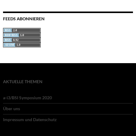
FEEDS ABONNIEREN
RSS
2.0
RDF/RSS
1.0
RSS
0.92
ATOM
1.0
AKTUELLE THEMEN
a-i3/BSI Symposium 2020
Über uns
Impressum und Datenschutz