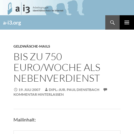
Zum
Inhalt
springen
Suchen
a-i3.org
PRIMÄR
MENÜ
GELDWÄSCHE-MAILS
BIS ZU 750
EURO/WOCHE ALS
NEBENVERDIENST
19. JULI 2007
DIPL.-JUR. PAUL DIENSTBACH
KOMMENTAR HINTERLASSEN
Mailinhalt: