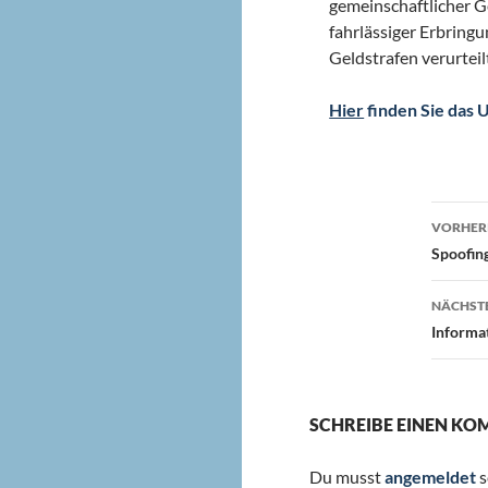
gemeinschaftlicher G
fahrlässiger Erbring
Geldstrafen verurteil
Hier
finden Sie das U
Beit
VORHERI
Spoofing
NÄCHSTE
Informa
SCHREIBE EINEN K
Du musst
angemeldet
s