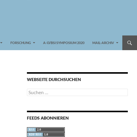
FORSCHUNG
A-I3/BSI SYMPOSIUM 2020
MAIL-ARCHIV
WEBSEITE DURCHSUCHEN
Suchen
nach:
FEEDS ABONNIEREN
RSS
2.0
RDF/RSS
1.0