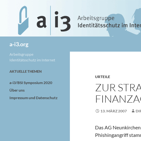
Zum
Inhalt
springen
Suchen
a-i3.org
Arbeitsgruppe
Identitätsschutz im Internet
AKTUELLE THEMEN
URTEILE
a-i3/BSI Symposium 2020
ZUR STR
Über uns
FINANZ
Impressum und Datenschutz
13. MÄRZ 2007
DI
Das AG Neunkirchen 
Phishingangriff stam