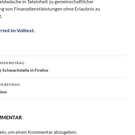
eldwäsche in Tateinheit zu gemeinschaftlicher
ung von Finanzdienstleistungen ohne Erlaubnis zu
t.
rteil im Volltext.
ragsnavigation
GER BEITRAG
-Schwachstelle in Firefox
R BEITRAG
tion
OMMENTAR
ein, um einen Kommentar abzugeben.