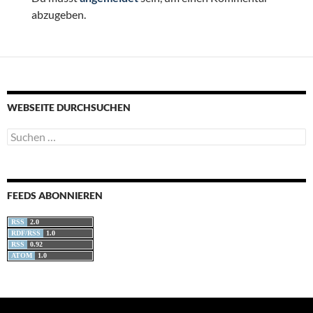
abzugeben.
WEBSEITE DURCHSUCHEN
Suchen
nach:
FEEDS ABONNIEREN
RSS
2.0
RDF/RSS
1.0
RSS
0.92
ATOM
1.0