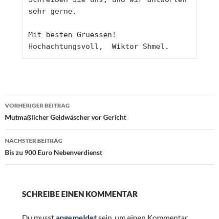
sehr gerne.
Mit besten Gruessen!
Hochachtungsvoll,  Wiktor Shmel.
Beitragsnavigation
VORHERIGER BEITRAG
Mutmaßlicher Geldwäscher vor Gericht
NÄCHSTER BEITRAG
Bis zu 900 Euro Nebenverdienst
SCHREIBE EINEN KOMMENTAR
Du musst
angemeldet
sein, um einen Kommentar