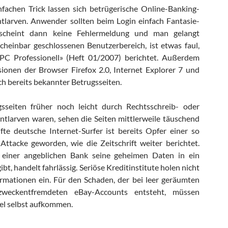
nfachen Trick lassen sich betrügerische Online-Banking-
ntlarven. Anwender sollten beim Login einfach Fantasie-
rscheint dann keine Fehlermeldung und man gelangt
cheinbar geschlossenen Benutzerbereich, ist etwas faul,
 «PC Professionell» (Heft 01/2007) berichtet. Außerdem
ionen der Browser Firefox 2.0, Internet Explorer 7 und
h bereits bekannter Betrugsseiten.
sseiten früher noch leicht durch Rechtsschreib- oder
ntlarven waren, sehen die Seiten mittlerweile täuschend
fte deutsche Internet-Surfer ist bereits Opfer einer so
ttacke geworden, wie die Zeitschrift weiter berichtet.
 einer angeblichen Bank seine geheimen Daten in ein
bt, handelt fahrlässig. Seriöse Kreditinstitute holen nicht
rmationen ein. Für den Schaden, der bei leer geräumten
weckentfremdeten eBay-Accounts entsteht, müssen
gel selbst aufkommen.