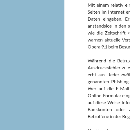
Mit einem relativ ei
Seiten im Internet e
Daten eingeben. E
anstandslos in den s
wie die Zeitschrift
warnen aktuelle Vers
Opera 9.1 beim Besuc
Während die Betrug
Ausdrucksfehler zu e
echt aus. Jeder zwöl
genannten Phishing-A
Wer auf die E-Mail
Online-Formular eingi
auf diese Weise Info
Bankkonten oder z
Betroffene in der Re