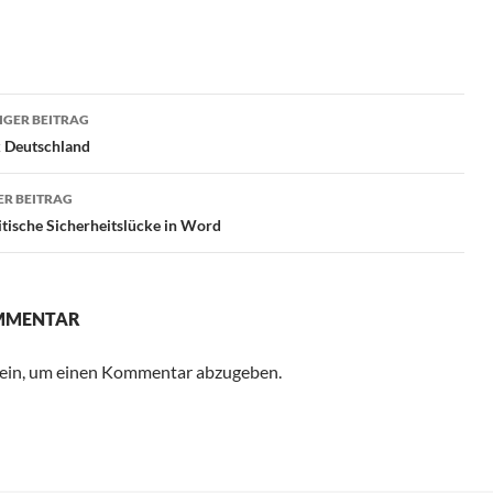
ragsnavigation
GER BEITRAG
k Deutschland
R BEITRAG
tische Sicherheitslücke in Word
OMMENTAR
ein, um einen Kommentar abzugeben.