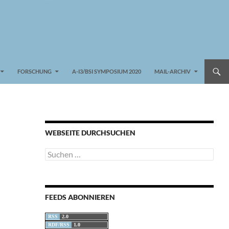
FORSCHUNG
A-I3/BSI SYMPOSIUM 2020
MAIL-ARCHIV
WEBSEITE DURCHSUCHEN
Suchen
nach:
FEEDS ABONNIEREN
RSS
2.0
RDF/RSS
1.0