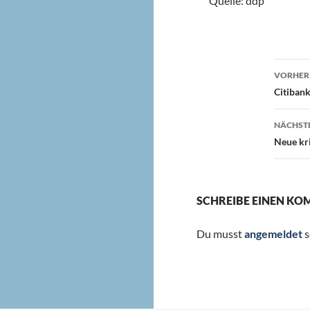
Quelle: ddp
Beit
VORHERI
Citiban
NÄCHSTE
Neue kri
SCHREIBE EINEN K
Du musst
angemeldet
s