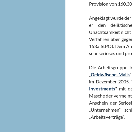
Provision von 160,30
Angeklagt wurde der 
er den deliktisch
Unachtsamkeit nicht
Verfahren aber gegen
153a StPO). Dem Ange
sehr seriöses und pro
Die Arbeitsgruppe Id
„
Geldwäsche-Mails
“
im Dezember 2005. T
Investments
" mit d
Masche der vermeintl
Anschein der Seriosi
„Unternehmen“ sch
„Arbeitsverträge“.