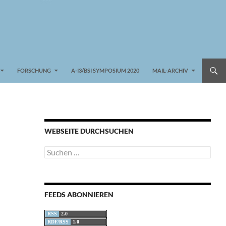
FORSCHUNG
A-I3/BSI SYMPOSIUM 2020
MAIL-ARCHIV
WEBSEITE DURCHSUCHEN
Suchen
nach:
FEEDS ABONNIEREN
RSS
2.0
RDF/RSS
1.0