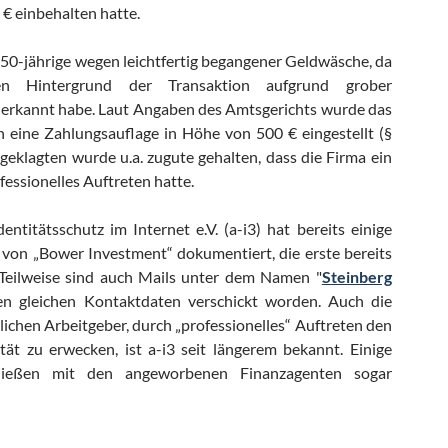
 € einbehalten hatte.
50-jährige wegen leichtfertig begangener Geldwäsche, da
en Hintergrund der Transaktion aufgrund grober
 erkannt habe. Laut Angaben des Amtsgerichts wurde das
 eine Zahlungsauflage in Höhe von 500 € eingestellt (§
klagten wurde u.a. zugute gehalten, dass die Firma ein
fessionelles Auftreten hatte.
entitätsschutz im Internet e.V. (a-i3) hat bereits einige
 von „Bower Investment“ dokumentiert, die erste bereits
eilweise sind auch Mails unter dem Namen "
Steinberg
en gleichen Kontaktdaten verschickt worden. Auch die
ichen Arbeitgeber, durch „professionelles“ Auftreten den
tät zu erwecken, ist a-i3 seit längerem bekannt. Einige
ließen mit den angeworbenen Finanzagenten sogar