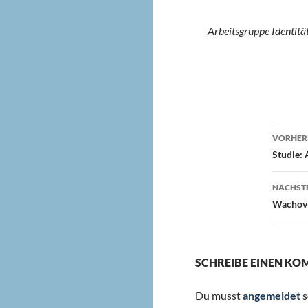
Arbeitsgruppe Identitäts
Beit
VORHERI
Studie: 
NÄCHSTE
Wachovi
SCHREIBE EINEN K
Du musst
angemeldet
s