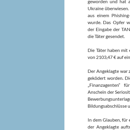
geworden und hat a
Ukraine überwiesen.
aus einem Phishing-
wurde. Das Opfer w
der Eingabe der TA
die Täter gesendet.
Die Täter haben mit
von 2103,47 € auf ei
Der Angeklagte war z
geködert worden. Di
„Finanzagenten“ f
Anschein der Seriosi
Bewerbungsunterla
Bildungsabschlüsse u
In dem Glauben, für e
der Angeklagte auf