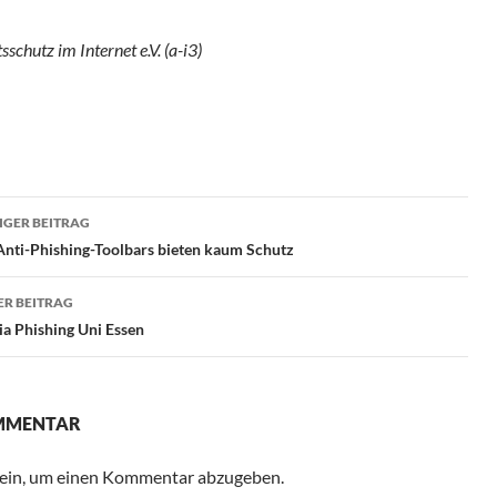
schutz im Internet e.V. (a-i3)
ragsnavigation
GER BEITRAG
Anti-Phishing-Toolbars bieten kaum Schutz
R BEITRAG
a Phishing Uni Essen
OMMENTAR
ein, um einen Kommentar abzugeben.