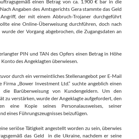
uftragsgemäß einen Betrag von ca. 1.900 € bar in die
 Nach Angaben des Amtsgerichts Gera stammte das Geld
Angriff, der mit einem Abbruch-Trojaner durchgeführt
ollte eine Online-Überweisung durchführen, doch nach
N wurde der Vorgang abgebrochen, die Zugangsdaten an
 erlangter PIN und TAN des Opfers einen Betrag in Höhe
n Konto des Angeklagten überwiesen.
uvor durch ein vermeintliches Stellenangebot per E-Mail
e Firma „Bower Investment Ltd.“ suchte angeblich einen
ür die Barüberweisung von Kundengeldern. Um den
tät zu verstärken, wurde der Angeklagte aufgefordert, den
gen eine Kopie seines Personalausweises, seiner
nd eines Führungszeugnisses beizufügen.
ine seriöse Tätigkeit angestellt worden zu sein, überwies
tragsgemäß das Geld
in die Ukraine, nachdem er seine