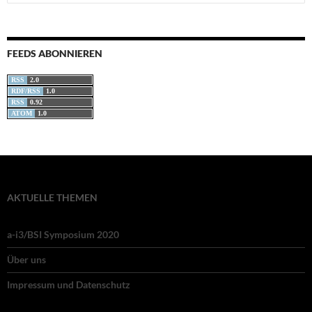
nach:
FEEDS ABONNIEREN
RSS
2.0
RDF/RSS
1.0
RSS
0.92
ATOM
1.0
AKTUELLE THEMEN
a-i3/BSI Symposium 2020
Über uns
Impressum und Datenschutz