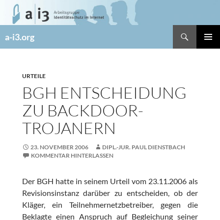
Zum
Inhalt
springen
Suchen
a-i3.org
PRIMÄR
MENÜ
URTEILE
BGH ENTSCHEIDUNG
ZU BACKDOOR-
TROJANERN
23. NOVEMBER 2006
DIPL.-JUR. PAUL DIENSTBACH
KOMMENTAR HINTERLASSEN
Der BGH hatte in seinem Urteil vom 23.11.2006 als
Revisionsinstanz darüber zu entscheiden, ob der
Kläger, ein Teilnehmernetzbetreiber, gegen die
Beklagte einen Anspruch auf Begleichung seiner