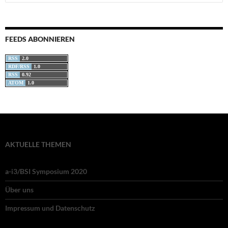
nach:
FEEDS ABONNIEREN
RSS
2.0
RDF/RSS
1.0
RSS
0.92
ATOM
1.0
AKTUELLE THEMEN
a-i3/BSI Symposium 2020
Über uns
Impressum und Datenschutz