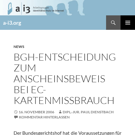
Zum
Inhalt
springen
Suchen
a-i3.org
PRIMÄR
MENÜ
NEWS
BGH-ENTSCHEIDUNG
ZUM
ANSCHEINSBEWEIS
BEI EC-
KARTENMISSBRAUCH
16. NOVEMBER 2006
DIPL.-JUR. PAUL DIENSTBACH
KOMMENTAR HINTERLASSEN
Der Bundesgerichtshof hat die Voraussetzungen für