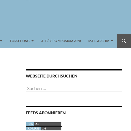
FORSCHUNG
A-I3/BSI SYMPOSIUM 2020
MAIL-ARCHIV
WEBSEITE DURCHSUCHEN
Suchen
nach:
FEEDS ABONNIEREN
RSS
2.0
RDF/RSS
1.0