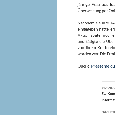
jährige Frau aus Id
Überweisung per Onli
Nachdem sie ihre TA
eingegeben hatte, er
Aktion später noch e
und tätigte die Übe
von ihrem Konto ein
worden war. Die Ermi
Quelle:
Pressemeld
Beit
VORHERI
EU-Komm
Informat
NÄCHSTE