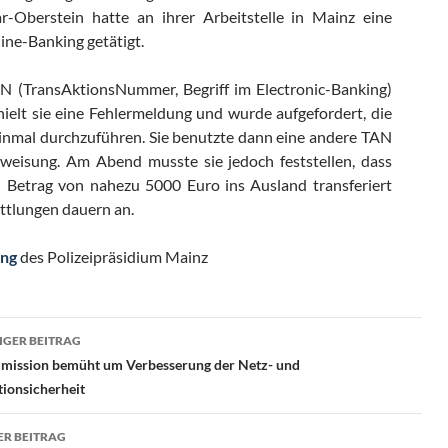
ar-Oberstein hatte an ihrer Arbeitstelle in Mainz eine
ne-Banking getätigt.
N (TransAktionsNummer, Begriff im Electronic-Banking)
hielt sie eine Fehlermeldung und wurde aufgefordert, die
inmal durchzuführen. Sie benutzte dann eine andere TAN
rweisung. Am Abend musste sie jedoch feststellen, dass
 Betrag von nahezu 5000 Euro ins Ausland transferiert
ttlungen dauern an.
ung
des Polizeipräsidium Mainz
ragsnavigation
GER BEITRAG
ission bemüht um Verbesserung der Netz- und
ionsicherheit
R BEITRAG