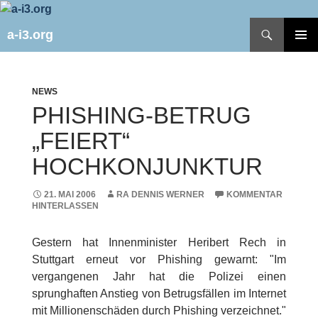
Zum
Inhalt
Suchen
a-i3.org
springen
PRIMÄR
MENÜ
NEWS
PHISHING-BETRUG
„FEIERT“
HOCHKONJUNKTUR
21. MAI 2006
RA DENNIS WERNER
KOMMENTAR
HINTERLASSEN
Gestern hat Innenminister Heribert Rech in
Stuttgart erneut vor Phishing gewarnt: "Im
vergangenen Jahr hat die Polizei einen
sprunghaften Anstieg von Betrugsfällen im Internet
mit Millionenschäden durch Phishing verzeichnet."