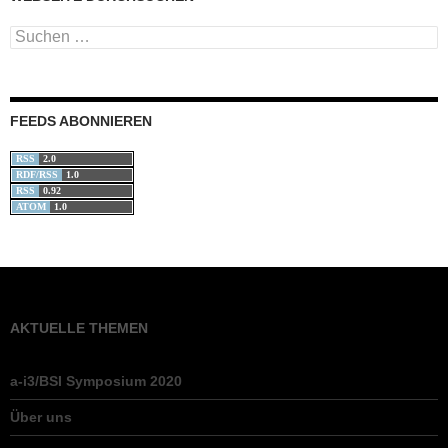
Suchen
nach:
FEEDS ABONNIEREN
RSS
2.0
RDF/RSS
1.0
RSS
0.92
ATOM
1.0
AKTUELLE THEMEN
a-i3/BSI Symposium 2020
Über uns