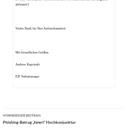
abfassen!)
Vielen Dank für Ihre Aufmerksamkeit.
Mit freundlichen Grüßen
Andrew Kaprinski
EJF Stabsmanager
Beitragsnavigation
VORHERIGER BEITRAG
Phishing-Betrug „feiert“ Hochkonjunktur