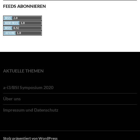
FEEDS ABONNIEREN
RSS
2.0
RDF/RSS
1.0
RSS
0.92
ATOM
1.0
AKTUELLE THEMEN
a-i3/BSI Symposium 2020
Über uns
Impressum und Datenschutz
Stolz präsentiert von WordPress