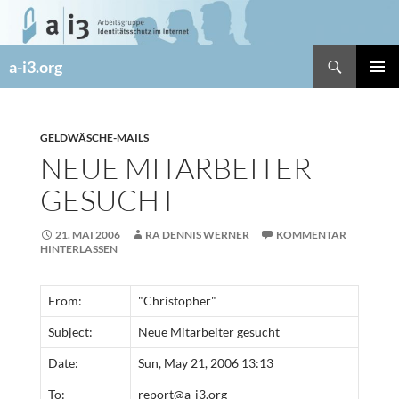
Zum
Inhalt
springen
Suchen
a-i3.org
PRIMÄR
MENÜ
GELDWÄSCHE-MAILS
NEUE MITARBEITER
GESUCHT
21. MAI 2006
RA DENNIS WERNER
KOMMENTAR
HINTERLASSEN
From:
"Christopher"
Subject:
Neue Mitarbeiter gesucht
Date:
Sun, May 21, 2006 13:13
To:
report@a-i3.org