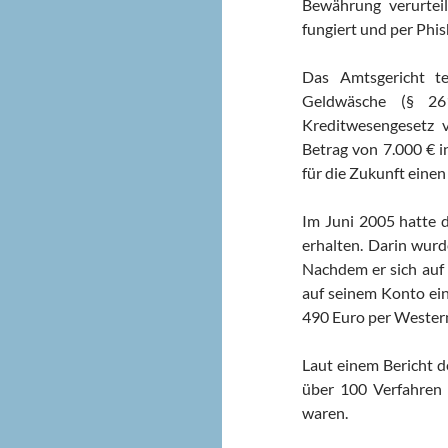
Bewährung verurteil
fungiert und per Phis
Das Amtsgericht te
Geldwäsche (§ 2
Kreditwesengesetz v
Betrag von 7.000 € in
für die Zukunft einen
Im Juni 2005 hatte 
erhalten. Darin wur
Nachdem er sich auf 
auf seinem Konto ein
490 Euro per Western
Laut einem Bericht de
über 100 Verfahren 
waren.