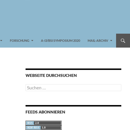
FORSCHUNG
A-I3/BSI SYMPOSIUM 2020
MAIL-ARCHIV
WEBSEITE DURCHSUCHEN
Suchen
nach:
FEEDS ABONNIEREN
RSS
2.0
RDF/RSS
1.0