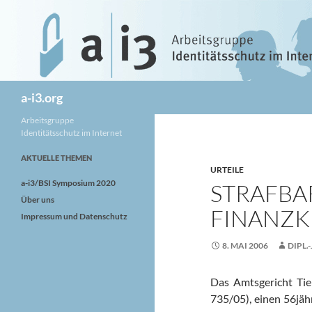
Zum
Inhalt
springen
Suchen
a-i3.org
Arbeitsgruppe
Identitätsschutz im Internet
AKTUELLE THEMEN
URTEILE
a-i3/BSI Symposium 2020
STRAFBA
Über uns
FINANZK
Impressum und Datenschutz
8. MAI 2006
DIPL.
Das Amtsgericht Tie
735/05), einen 56jäh