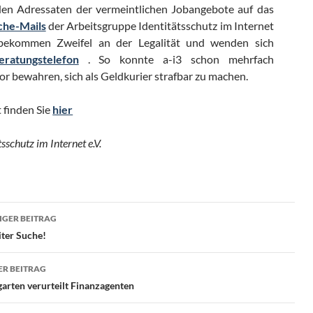
en Adressaten der vermeintlichen Jobangebote auf das
che-Mails
der Arbeitsgruppe Identitätsschutz im Internet
 bekommen Zweifel an der Legalität und wenden sich
eratungstelefon
. So konnte a-i3 schon mehrfach
r bewahren, sich als Geldkurier strafbar zu machen.
t finden Sie
hier
sschutz im Internet e.V.
ragsnavigation
GER BEITRAG
iter Suche!
R BEITRAG
arten verurteilt Finanzagenten