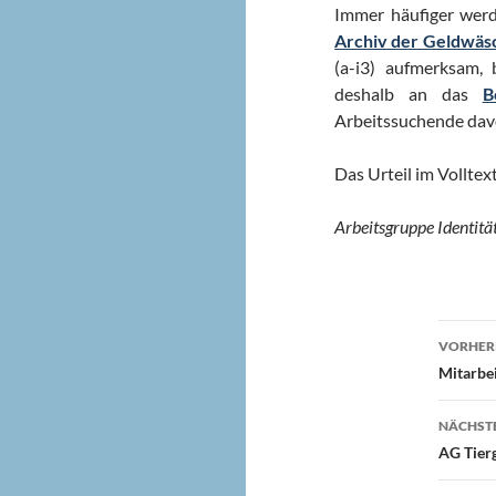
Immer häufiger werd
Archiv der Geldwäs
(a-i3) aufmerksam,
deshalb an das
B
Arbeitssuchende davo
Das Urteil im Volltex
Arbeitsgruppe Identität
Beit
VORHERI
Mitarbe
NÄCHSTE
AG Tierg