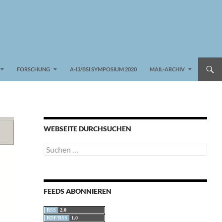
FORSCHUNG
A-I3/BSI SYMPOSIUM 2020
MAIL-ARCHIV
WEBSEITE DURCHSUCHEN
Suchen
nach:
FEEDS ABONNIEREN
RSS
2.0
RDF/RSS
1.0