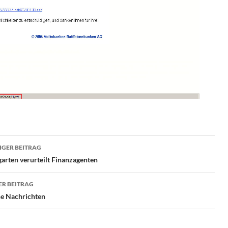
ragsnavigation
GER BEITRAG
arten verurteilt Finanzagenten
R BEITRAG
he Nachrichten