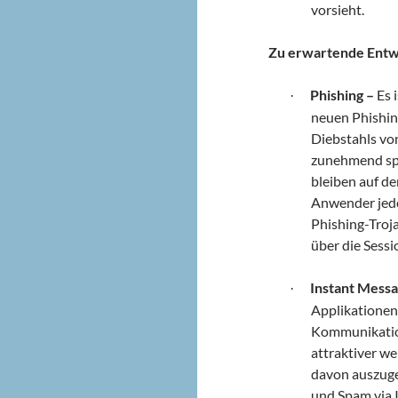
vorsieht.
Zu erwartende Entw
Phishing –
Es 
·
neuen Phishin
Diebstahls v
zunehmend spe
bleiben auf de
Anwender jedo
Phishing-Troja
über die Sess
Instant Messa
·
Applikationen
Kommunikation
attraktiver we
davon auszuge
und Spam via 