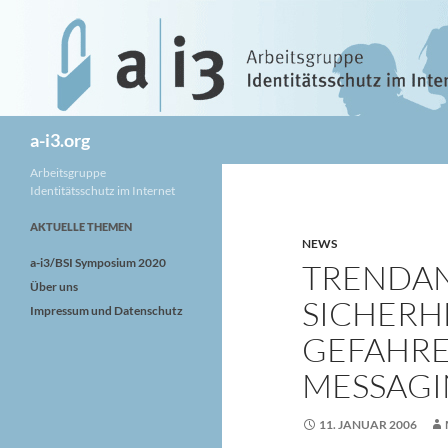
Zum
Inhalt
springen
Suchen
a-i3.org
Arbeitsgruppe
Identitätsschutz im Internet
AKTUELLE THEMEN
NEWS
a-i3/BSI Symposium 2020
TRENDANA
Über uns
SICHERHE
Impressum und Datenschutz
GEFAHRE
MESSAGI
11. JANUAR 2006