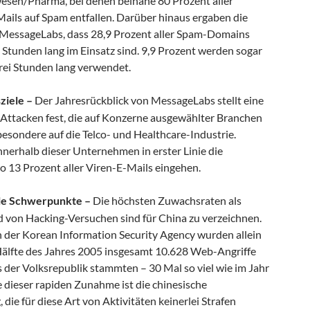
sen/Pharma, bei denen beinahe 80 Prozent aller
ails auf Spam entfallen. Darüber hinaus ergaben die
MessageLabs, dass 28,9 Prozent aller Spam-Domains
 Stunden lang im Einsatz sind. 9,9 Prozent werden sogar
drei Stunden lang verwendet.
ziele –
Der Jahresrückblick von MessageLabs stellt eine
ttacken fest, die auf Konzerne ausgewählter Branchen
besondere auf die Telco- und Healthcare-Industrie.
innerhalb dieser Unternehmen in erster Linie die
o 13 Prozent aller Viren-E-Mails eingehen.
le Schwerpunkte –
Die höchsten Zuwachsraten als
 von Hacking-Versuchen sind für China zu verzeichnen.
der Korean Information Security Agency wurden allein
 Hälfte des Jahres 2005 insgesamt 10.628 Web-Angriffe
us der Volksrepublik stammten – 30 Mal so viel wie im Jahr
 dieser rapiden Zunahme ist die chinesische
die für diese Art von Aktivitäten keinerlei Strafen