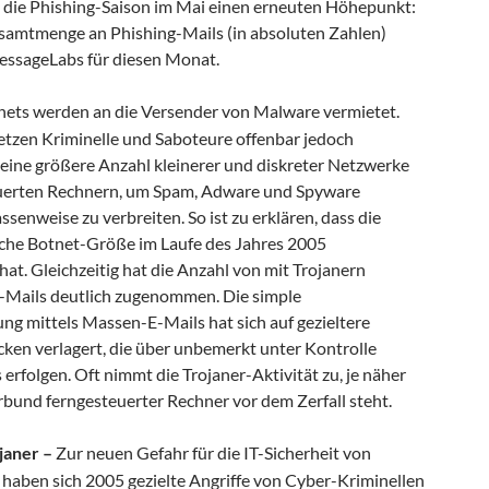
te die Phishing-Saison im Mai einen erneuten Höhepunkt:
samtmenge an Phishing-Mails (in absoluten Zahlen)
essageLabs für diesen Monat.
ets werden an die Versender von Malware vermietet.
setzen Kriminelle und Saboteure offenbar jedoch
 eine größere Anzahl kleinerer und diskreter Netzwerke
uerten Rechnern, um Spam, Adware und Spyware
enweise zu verbreiten. So ist zu erklären, dass die
iche Botnet-Größe im Laufe des Jahres 2005
t. Gleichzeitig hat die Anzahl von mit Trojanern
-Mails deutlich zugenommen. Die simple
ng mittels Massen-E-Mails hat sich auf gezieltere
cken verlagert, die über unbemerkt unter Kontrolle
erfolgen. Oft nimmt die Trojaner-Aktivität zu, je näher
rbund ferngesteuerter Rechner vor dem Zerfall steht.
janer –
Zur neuen Gefahr für die IT-Sicherheit von
aben sich 2005 gezielte Angriffe von Cyber-Kriminellen