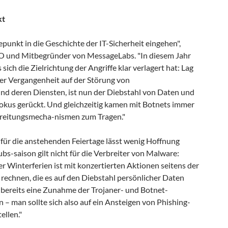
kt
punkt in die Geschichte der IT-Sicherheit eingehen",
O und Mitbegründer von MessageLabs. "In diesem Jahr
 sich die Zielrichtung der Angriffe klar verlagert hat: Lag
er Vergangenheit auf der Störung von
d deren Diensten, ist nun der Diebstahl von Daten und
okus gerückt. Und gleichzeitig kamen mit Botnets immer
breitungsmecha-nismen zum Tragen."
für die anstehenden Feiertage lässt wenig Hoffnung
s-saison gilt nicht für die Verbreiter von Malware:
r Winterferien ist mit konzertierten Aktionen seitens der
echnen, die es auf den Diebstahl persönlicher Daten
 bereits eine Zunahme der Trojaner- und Botnet-
en – man sollte sich also auf ein Ansteigen von Phishing-
ellen."