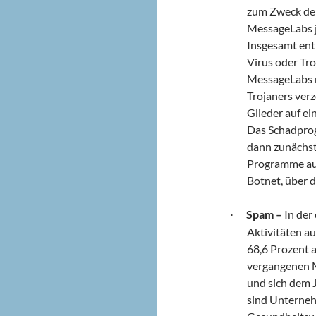
zum Zweck der
MessageLabs j
Insgesamt ent
Virus oder Tr
MessageLabs m
Trojaners verz
Glieder auf ei
Das Schadprog
dann zunächst
Programme aus
Botnet, über d
Spam –
In der
·
Aktivitäten a
68,6 Prozent 
vergangenen M
und sich dem 
sind Unterne