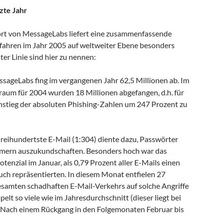
tzte Jahr
ort von MessageLabs liefert eine zusammenfassende
fahren im Jahr 2005 auf weltweiter Ebene besonders
ter Linie sind hier zu nennen:
sageLabs fing im vergangenen Jahr 62,5 Millionen ab. Im
traum für 2004 wurden 18 Millionen abgefangen, d.h. für
Anstieg der absoluten Phishing-Zahlen um 247 Prozent zu
dreihundertste E-Mail (1:304) diente dazu, Passwörter
ern auszukundschaften. Besonders hoch war das
enzial im Januar, als 0,79 Prozent aller E-Mails einen
uch repräsentierten. In diesem Monat entfielen 27
esamten schadhaften E-Mail-Verkehrs auf solche Angriffe
pelt so viele wie im Jahresdurchschnitt (dieser liegt bei
. Nach einem Rückgang in den Folgemonaten Februar bis