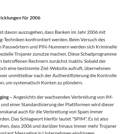
icklungen für 2006
ist davon auszugehen, dass Banken im Jahr 2006 mit
g-Techniken konfrontiert werden. Beim Versuch des
on Passwörtern und PIN-Nummern werden sich Kriminelle
zielle Trojaner zunutze machen. Diese Schadprogramme
n betroffenen Rechnern zunächst inaktiv. Sobald der
ch eine bestimmte Ziel-Website aufruft, übernehmen
ner unmittelbar nach der Authentifizierung die Kontrolle
ion, um systematisch Konten zu plündern.
ging –
Angesichts der wachsenden Verbreitung von IM-
 und einer Standardisierung der Plattformen wird dieser
skanal auch für die Verbreitung von Spam immer
rden. Das Schlagwort hierfür lautet "SPIM". Es ist also
hen, dass 2006 und darüber hinaus immer mehr Trojaner
Instant Messaging in Unternehmen eindringen.