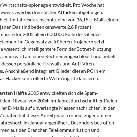
 Wirtschafts-spionage entwickelt. Pro Woche hat
eweils zwei bis drei solcher Attacken abgefangen.
hielt im Jahresdurchschnitt eine von 36,15 E-Mails einen
ojaner. Das sind bedenkenswerte 2,8 Prozent.
usste für 2005 allein 800.000 Fälle des Glieder-
eichnen. Im Gegensatz zu früheren Trojanern setzt
ne wesentlich intelligentere Form der Botnet-Nutzung:
ramm wird auf einen Rechner eingeschleust und hebelt
 dessen persönliche Firewalls und Anti-Viren-
. Anschließend integriert Glieder diesen PC in ein
as Hacker kontrollierte Web-Angriffe lancieren.
 ersten Hälfte 2005 entwickelten sich die Spam-
uf dem Niveau von 2004: Im Jahresdurchschnitt entfielen
aller E-Mails auf unverlangte Massennachrichten. In den
onaten hat dieser Anteil jedoch erneut zugenommen
Jahreshoch im Januar angenähert. Besonders betroffen
hmen aus den Branchen Telekommunikation und