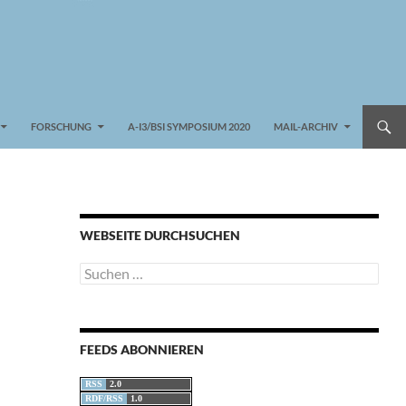
FORSCHUNG
A-I3/BSI SYMPOSIUM 2020
MAIL-ARCHIV
WEBSEITE DURCHSUCHEN
Suchen
nach:
FEEDS ABONNIEREN
RSS
2.0
RDF/RSS
1.0