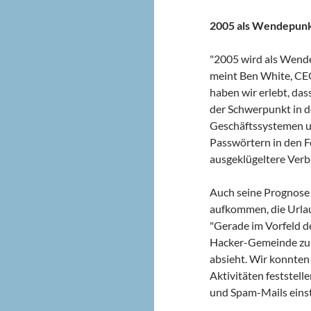
2005 als Wendepun
"2005 wird als Wende
meint Ben White, CE
haben wir erlebt, dass
der Schwerpunkt in d
Geschäftssystemen un
Passwörtern in den F
ausgeklügeltere Ver
Auch seine Prognose 
aufkommen, die Urlaub
"Gerade im Vorfeld de
Hacker-Gemeinde zu r
absieht. Wir konnten
Aktivitäten feststell
und Spam-Mails einst