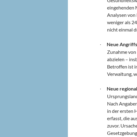
Gesundheitswe
eingehenden M
Analysen von 
weniger als 24
nicht einmal 
Neue Angriffs
·
Zunahme von A
abzielen – ins
Betroffen ist 
Verwaltung, w
Neue regiona
·
Ursprungsland
Nach Angaben 
in der ersten
erfasst, die a
zuvor. Ursache
Gesetzgebung, 