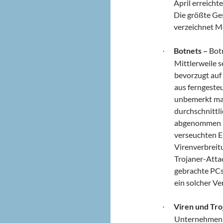
April erreich
Die größte Ge
verzeichnet M
Botnets –
Botn
·
Mittlerweile 
bevorzugt auf
aus ferngeste
unbemerkt mass
durchschnittl
abgenommen ha
verseuchten E
Virenverbreitu
Trojaner-Atta
gebrachte PCs 
ein solcher Ve
Viren und Tro
·
Unternehmen h