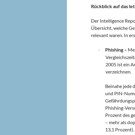
Rückblick auf das le
Der Intelligence Rep
Übersicht, welche Ge
relevant waren. In ers
Phishing –
Mes
·
Vergleichszei
2005 ist ein 
verzeichnen.
Beinahe jede 
und PIN-Numm
Gefährdungspot
Phishing-Vers
Prozent des g
– mehr als dop
13,1 Prozent)