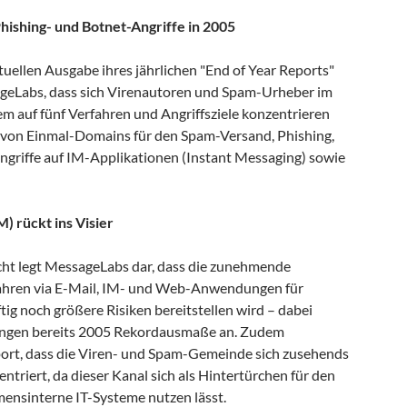
hishing- und Botnet-Angriffe in 2005
ktuellen Ausgabe ihres jährlichen "End of Year Reports"
ageLabs, dass sich Virenautoren und Spam-Urheber im
em auf fünf Verfahren und Angriffsziele konzentrieren
 von Einmal-Domains für den Spam-Versand, Phishing,
griffe auf IM-Applikationen (Instant Messaging) sowie
M) rückt ins Visier
cht legt MessageLabs dar, dass die zunehmende
hren via E-Mail, IM- und Web-Anwendungen für
g noch größere Risiken bereitstellen wird – dabei
ngen bereits 2005 Rekordausmaße an. Zudem
port, dass die Viren- und Spam-Gemeinde sich zusehends
triert, da dieser Kanal sich als Hintertürchen für den
hmensinterne
IT-Systeme nutzen lässt.