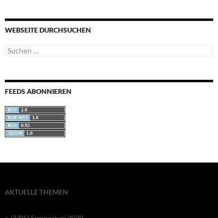
WEBSEITE DURCHSUCHEN
Suchen
nach:
FEEDS ABONNIEREN
RSS
2.0
RDF/RSS
1.0
RSS
0.92
ATOM
1.0
AKTUELLE THEMEN
a-i3/BSI Symposium 2020