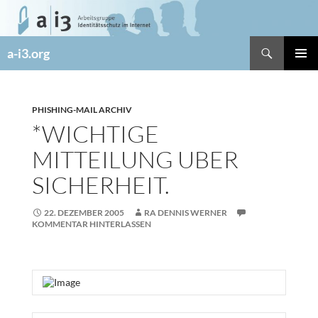
Zum
Inhalt
springen
Suchen
a-i3.org
PRIMÄR
MENÜ
PHISHING-MAIL ARCHIV
*WICHTIGE
MITTEILUNG UBER
SICHERHEIT.
22. DEZEMBER 2005
RA DENNIS WERNER
KOMMENTAR HINTERLASSEN