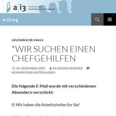
Zum
Inhalt
springen
Suchen
a-i3.org
PRIMÄR
MENÜ
GELDWÄSCHE-MAILS
*WIR SUCHEN EINEN
CHEFGEHILFEN
20. DEZEMBER 2005
RA DENNIS WERNER
KOMMENTAR HINTERLASSEN
Die folgende E-Mail wurde mit verschiedenen
Absendern verschickt:
0: Wir haben die Arbeitsstellen fur Sie!